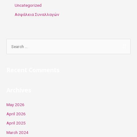
Uncategorized
Ασφάλεια Συναλλαγών
S
e
a
r
Recent Comments
c
h
Archives
f
o
May 2026
r
April 2026
:
April 2025
March 2024