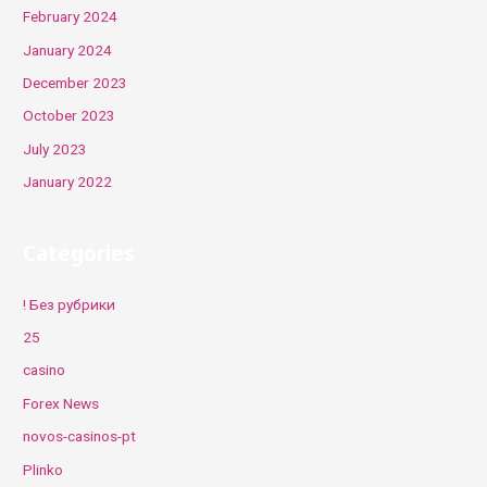
February 2024
January 2024
December 2023
October 2023
July 2023
January 2022
Categories
! Без рубрики
25
casino
Forex News
novos-casinos-pt
Plinko