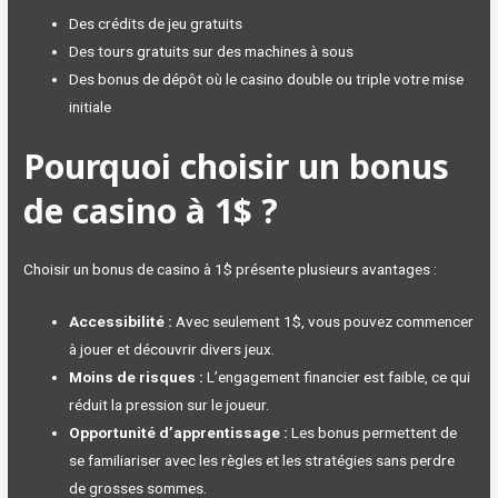
Des crédits de jeu gratuits
Des tours gratuits sur des machines à sous
Des bonus de dépôt où le casino double ou triple votre mise
initiale
Pourquoi choisir un bonus
de casino à 1$ ?
Choisir un bonus de casino à 1$ présente plusieurs avantages :
Accessibilité :
Avec seulement 1$, vous pouvez commencer
à jouer et découvrir divers jeux.
Moins de risques :
L’engagement financier est faible, ce qui
réduit la pression sur le joueur.
Opportunité d’apprentissage :
Les bonus permettent de
se familiariser avec les règles et les stratégies sans perdre
de grosses sommes.