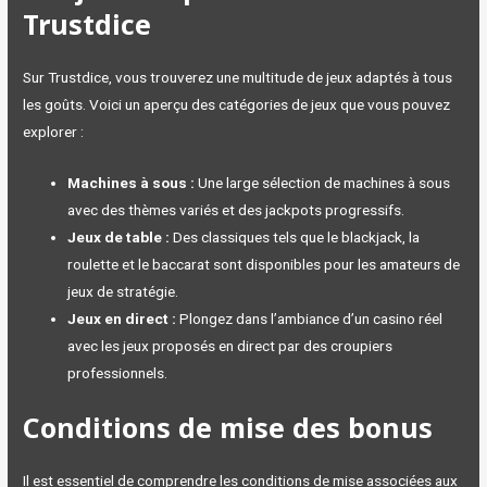
Trustdice
Sur Trustdice, vous trouverez une multitude de jeux adaptés à tous
les goûts. Voici un aperçu des catégories de jeux que vous pouvez
explorer :
Machines à sous :
Une large sélection de machines à sous
avec des thèmes variés et des jackpots progressifs.
Jeux de table :
Des classiques tels que le blackjack, la
roulette et le baccarat sont disponibles pour les amateurs de
jeux de stratégie.
Jeux en direct :
Plongez dans l’ambiance d’un casino réel
avec les jeux proposés en direct par des croupiers
professionnels.
Conditions de mise des bonus
Il est essentiel de comprendre les conditions de mise associées aux