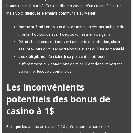
bonus de casino à 1$. Ces conditions varient d’un casino à l’autre,
mais voici quelques éléments communs à surveiller :
Montant à miser :
Vous devrez miser un certain multiple du
montant du bonus avant de pouvoir retirer vos gains.
Délai :
Les bonus ont souvent une date d’expiration, alors
assurez-vous d’utiliser votre bonus avant qu’il ne soit annulé.
Jeux éligibles :
Certains jeux peuvent contribuer
différemment aux conditions de mise, il est donc important
de vérifier lesquels sont inclus.
Les inconvénients
potentiels des bonus de
casino à 1$
Bien que les bonus de casino à 1$ présentent de nombreux