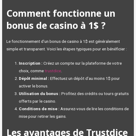
Comment fonctionne un
bonus de casino à 1$ ?
Le fonctionnement d’un bonus de casino à 1$ est généralement
simple et transparent. Voici les étapes typiques pour en bénéficier :
Inscription :
Créez un compte sur la plateforme de votre
choix, comme
trustdice
.
Dépôt minimal :
Effectuez un dépôt d’au moins 1$ pour
activer le bonus.
Utilisation du bonus :
Profitez des crédits ou tours gratuits
offerts par le casino.
Conditions de mise :
Assurez-vous de lire les conditions de
mise pour retirer les gains.
Les avantages de Trustdice