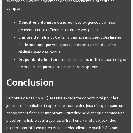
avantages, il existe également des inconvénients à prendre en
compte :
Conditions de mise strictes :
Les exigences de mise
peuvent rendre difficile le retrait de vos gains.
Limites de retrait :
Certains casinos imposent des limites
sur le montant que vous pouvez retirer à partir de gains
réalisés avec des bonus.
Disponibilité limitée :
Tous les casinos n’offrent pas ce type
de bonus, ce qui peut restreindre vos options.
Conclusion
Le bonus de casino à 1$ est une excellente opportunité pour les
joueurs qui souhaitent explorer le monde des jeux d’argent sans un
engagement financier important. Trustdice se distingue comme une
plateforme fiable et attrayante, offrant une variété de jeux, des
promotions intéressantes et un service client de qualité. Si vous