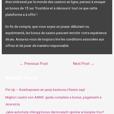
êtes intéressé par le monde des casinos en ligne, pensez à essayer
un bonus de 1$ sur Trustdice et à découvrir tout ce que cette
plateforme a à offrir !
En fin de compte, que vous soyez un joueur débutant ou
expérimenté, les bonus de casino peuvent enrichir votre expérience
de jeu. Assurez-vous de toujours lire les conditions associées aux
offres et de jouer de manière responsable.
Post
←
Previous Post
Next Post
→
navigation
Recent Posts
Pin Up – Azərbaycanın ən yaxşı kazinosu | Rəsmi sayt
Migliori casinò non AAMS: guida completa a bonus, pagamenti e
sicurezza
Jakie automaty oferują bonus darmowych spinów w kasynie Vox?