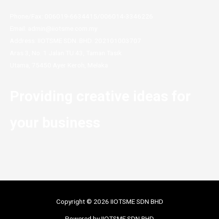
Phone/Fax: 006019-6634415/006014-3346226
Email: admin@iiotsme.com.my
Address: IIOTSME SDN. BHD. 202101003707
Aras 3, No. 1 Jalan TU 43, Taman Tasik
Utama, 75450 Ayer Keroh, Melaka
Providing creative ideas for
your business
Copyright © 2026 IIOTSME SDN BHD
Powered by IIOTSME SDN BHD