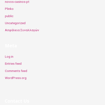
novos-casinos-pt
Plinko
public
Uncategorized
Ασφάλεια Συναλλαγών
Meta
Log in
Entries feed
Comments feed
WordPress.org
Contact Us