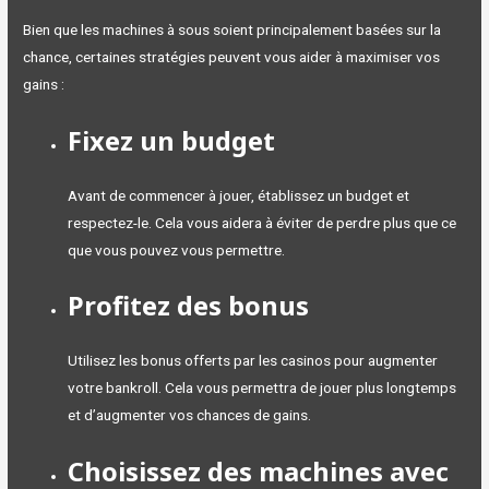
Bien que les machines à sous soient principalement basées sur la
chance, certaines stratégies peuvent vous aider à maximiser vos
gains :
Fixez un budget
Avant de commencer à jouer, établissez un budget et
respectez-le. Cela vous aidera à éviter de perdre plus que ce
que vous pouvez vous permettre.
Profitez des bonus
Utilisez les bonus offerts par les casinos pour augmenter
votre bankroll. Cela vous permettra de jouer plus longtemps
et d’augmenter vos chances de gains.
Choisissez des machines avec