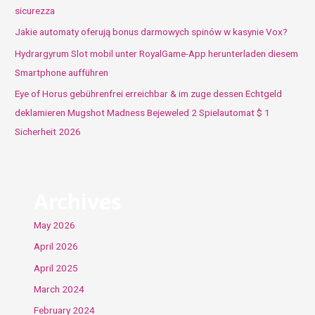
sicurezza
Jakie automaty oferują bonus darmowych spinów w kasynie Vox?
Hydrargyrum Slot mobil unter RoyalGame-App herunterladen diesem
Smartphone aufführen
Eye of Horus gebührenfrei erreichbar & im zuge dessen Echtgeld
deklamieren Mugshot Madness Bejeweled 2 Spielautomat $ 1
Sicherheit 2026
Archives
May 2026
April 2026
April 2025
March 2024
February 2024