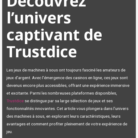
Découvrez
l’univers
captivant de
Trustdice
Les jeux de machines à sous ont toujours fasciné les amateurs de
jeux d’argent. Avec l’émergence des casinos en ligne, ces jeux sont
devenus encore plus accessibles, offrant une expérience immersive
et excitante. Parmi les nombreuses plateformes disponibles,
Trustdice
se distingue par sa large sélection de jeux et ses
fonctionnalités innovantes. Cet article vous plongera dans l’univers
des machines à sous, en explorant leurs caractéristiques, leurs
avantages et comment profiter pleinement de votre expérience de
jeu.