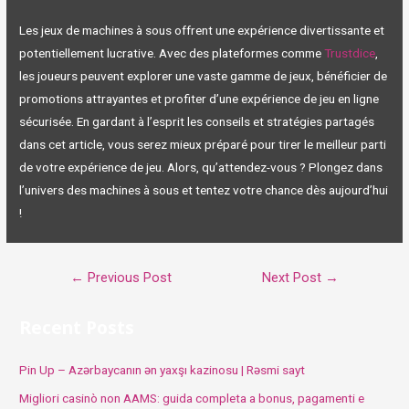
Les jeux de machines à sous offrent une expérience divertissante et
potentiellement lucrative. Avec des plateformes comme
Trustdice
,
les joueurs peuvent explorer une vaste gamme de jeux, bénéficier de
promotions attrayantes et profiter d’une expérience de jeu en ligne
sécurisée. En gardant à l’esprit les conseils et stratégies partagés
dans cet article, vous serez mieux préparé pour tirer le meilleur parti
de votre expérience de jeu. Alors, qu’attendez-vous ? Plongez dans
l’univers des machines à sous et tentez votre chance dès aujourd’hui
!
Post
←
Previous Post
Next Post
→
navigation
Recent Posts
Pin Up – Azərbaycanın ən yaxşı kazinosu | Rəsmi sayt
Migliori casinò non AAMS: guida completa a bonus, pagamenti e