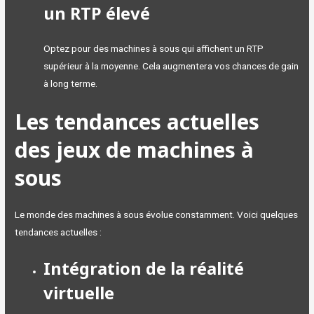
un RTP élevé
Optez pour des machines à sous qui affichent un RTP
supérieur à la moyenne. Cela augmentera vos chances de gain
à long terme.
Les tendances actuelles
des jeux de machines à
sous
Le monde des machines à sous évolue constamment. Voici quelques
tendances actuelles :
Intégration de la réalité
virtuelle