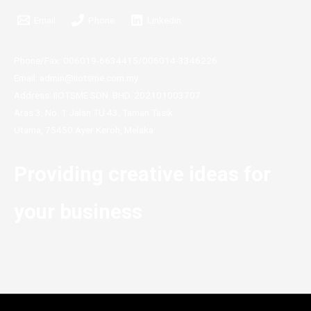
Email
Phone
Linkedin
Phone/Fax: 006019-6634415/006014-3346226
Email: admin@iiotsme.com.my
Address: IIOTSME SDN. BHD. 202101003707
Aras 3, No. 1 Jalan TU 43, Taman Tasik
Utama, 75450 Ayer Keroh, Melaka
Providing creative ideas for
your business