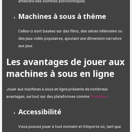
atteindre des sommes astronomiques.
Machines à sous à thème
Celles-ci sont basées sur des films, des séries télévisées ou
des jeux vidéo populaires, ajoutant une dimension narrative
aux jeux.
Les avantages de jouer aux
machines à sous en ligne
Jouer aux machines à sous en ligne présente de nombreux
avantages, surtout sur des plateformes comme
Trustdice
:
Accessibilité
Vous pouvez jouer à tout moment et n’importe où, tant que