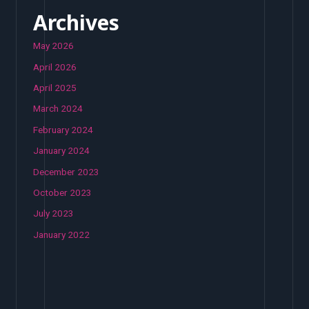
Archives
May 2026
April 2026
April 2025
March 2024
February 2024
January 2024
December 2023
October 2023
July 2023
January 2022