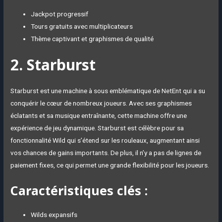
Jackpot progressif
Tours gratuits avec multiplicateurs
Thème captivant et graphismes de qualité
2. Starburst
Starburst est une machine à sous emblématique de NetEnt qui a su
conquérir le cœur de nombreux joueurs. Avec ses graphismes
éclatants et sa musique entraînante, cette machine offre une
expérience de jeu dynamique. Starburst est célèbre pour sa
fonctionnalité Wild qui s’étend sur les rouleaux, augmentant ainsi
vos chances de gains importants. De plus, il n’y a pas de lignes de
paiement fixes, ce qui permet une grande flexibilité pour les joueurs.
Caractéristiques clés :
Wilds expansifs