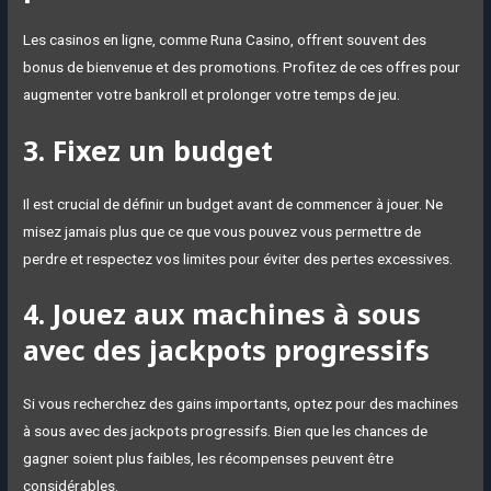
Les casinos en ligne, comme Runa Casino, offrent souvent des
bonus de bienvenue et des promotions. Profitez de ces offres pour
augmenter votre bankroll et prolonger votre temps de jeu.
3. Fixez un budget
Il est crucial de définir un budget avant de commencer à jouer. Ne
misez jamais plus que ce que vous pouvez vous permettre de
perdre et respectez vos limites pour éviter des pertes excessives.
4. Jouez aux machines à sous
avec des jackpots progressifs
Si vous recherchez des gains importants, optez pour des machines
à sous avec des jackpots progressifs. Bien que les chances de
gagner soient plus faibles, les récompenses peuvent être
considérables.