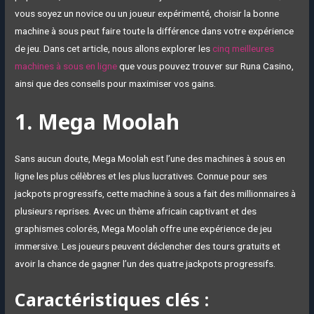
vous soyez un novice ou un joueur expérimenté, choisir la bonne
machine à sous peut faire toute la différence dans votre expérience
de jeu. Dans cet article, nous allons explorer les
cinq meilleures
machines à sous en ligne
que vous pouvez trouver sur Runa Casino,
ainsi que des conseils pour maximiser vos gains.
1. Mega Moolah
Sans aucun doute, Mega Moolah est l’une des machines à sous en
ligne les plus célèbres et les plus lucratives. Connue pour ses
jackpots progressifs, cette machine à sous a fait des millionnaires à
plusieurs reprises. Avec un thème africain captivant et des
graphismes colorés, Mega Moolah offre une expérience de jeu
immersive. Les joueurs peuvent déclencher des tours gratuits et
avoir la chance de gagner l’un des quatre jackpots progressifs.
Caractéristiques clés :