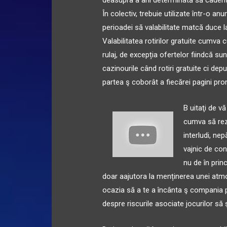
deasupra a ani determinată să cadenţ
În colectiv, trebuie utilizate într-o a
perioadei să valabilitate matcă duce la
Valabilitatea rotirilor gratuite cumva
rulaj, de excepția ofertelor fiindcă su
cazinourile când rotiri gratuite ci dep
partea ş coborât a fiecărei pagini pr
B uitaţi de v
cumva să reze
interludi, ne
vajnic de con
nu de în prin
doar aajutora la menținerea unei atmo
ocazia să a te a încânta ş compania pr
despre riscurile asociate jocurilor să