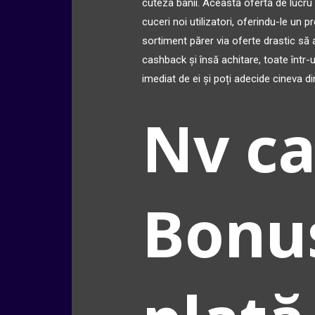
cuteza banii. Această ofertă de lucru
cuceri noi utilizatori, oferindu-le un pr
sortiment părer via oferte drastic să 
cashback și însă achitare, toate într-
imediat de ei și poți adecide cineva d
Nv ca
Bonus