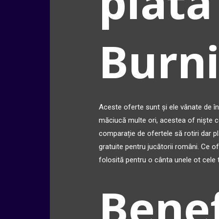
plată
Burn
Aceste oferte sunt și ele vânate de însp
măciucă multe ori, acestea of niște co
comparație de ofertele să rotiri dar 
gratuite pentru jucătorii români. Ce o
folosită pentru o cânta unele ot cele 
Benef