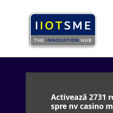
Activează 2731 ro
spre nv casino m