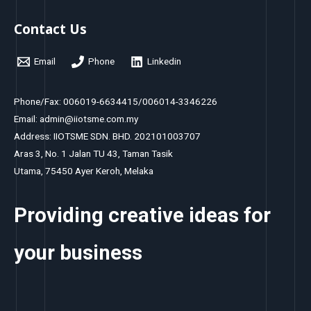
Contact Us
Email
Phone
Linkedin
Phone/Fax: 006019-6634415/006014-3346226
Email: admin@iiotsme.com.my
Address: IIOTSME SDN. BHD. 202101003707
Aras 3, No. 1 Jalan TU 43, Taman Tasik
Utama, 75450 Ayer Keroh, Melaka
Providing creative ideas for
your business