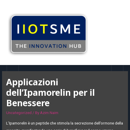
Applicazioni
dell’Ipamorelin per il
Benessere
Uncategorized
/ By
Azim Naim
L’Ipamorelin è un peptide che stimola la secrezione dell’ormone della