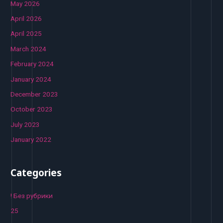
May 2026
April 2026
April 2025
March 2024
February 2024
January 2024
December 2023
October 2023
July 2023
January 2022
Categories
! Без рубрики
25