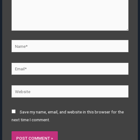
Save my name, email, and website in this browser for the
next time I comment.