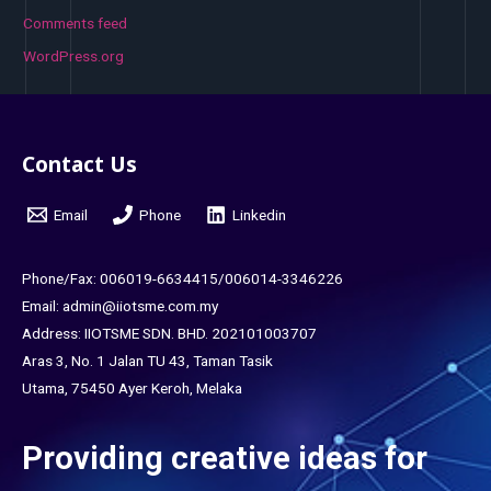
Comments feed
WordPress.org
Contact Us
Email
Phone
Linkedin
Phone/Fax: 006019-6634415/006014-3346226
Email: admin@iiotsme.com.my
Address: IIOTSME SDN. BHD. 202101003707
Aras 3, No. 1 Jalan TU 43, Taman Tasik
Utama, 75450 Ayer Keroh, Melaka
Providing creative ideas for