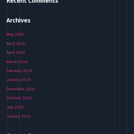
Recent Comments
Archives
May 2026
April 2026
April 2025
March 2024
February 2024
January 2024
December 2023
October 2023
July 2023
January 2022