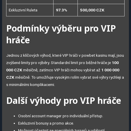
Exkluzivní Ruleta
97.3%
500,000 CZK
Podmínky výběru pro VIP
hráče
Jednou z klíčových výhod, které VIP hráči v powbet kasinu mají, jsou
zvýšené limity pro výběry. Standardní limit pro běžné hráče je
100
000 CZK
měsíčně, zatímco VIP hráči mohou vybírat až
1 000 000
CZK
měsíčně. To umožňuje vysokým rolím vybrat své výhry rychleji a
s minimálními komplikacemi.
Další výhody pro VIP hráče
Osobní account manager pro individuální přístup.
Exkluzivní bonusy a promo akce.
Možnost účastnit se speciálních turnajů a událostí.