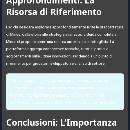
Approfondimenti: La
Risorsa di Riferimento
Per chi desidera esplorare approfonditamente tutte le sfaccettature
di Mines, dalla storia alle strategie avanzate, la Guida completa a
Mines si propone come una risorsa autorevole e dettagliata. La
piattaforma aggrega conoscenze tecniche, tutorial pratici e
aggiornamenti sulle ultime innovazioni, rendendola un punto di
riferimento per giocatori, sviluppatori e analisti di settore.
Attraverso questa guida, gli utenti possono scoprire come
ottimizzare le proprie strategie di gioco, analizzare le tendenze di
mercato e comprendere le dinamiche di community che
sostengono il successo a lungo termine di giochi come Mines.
Conclusioni: L’Importanza