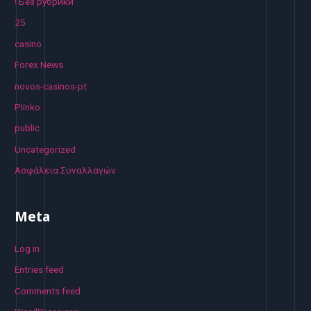
! Без рубрики
25
casino
Forex News
novos-casinos-pt
Plinko
public
Uncategorized
Ασφάλεια Συναλλαγών
Meta
Log in
Entries feed
Comments feed