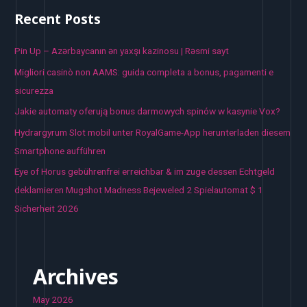
Recent Posts
Pin Up – Azərbaycanın ən yaxşı kazinosu | Rəsmi sayt
Migliori casinò non AAMS: guida completa a bonus, pagamenti e
sicurezza
Jakie automaty oferują bonus darmowych spinów w kasynie Vox?
Hydrargyrum Slot mobil unter RoyalGame-App herunterladen diesem
Smartphone aufführen
Eye of Horus gebührenfrei erreichbar & im zuge dessen Echtgeld
deklamieren Mugshot Madness Bejeweled 2 Spielautomat $ 1
Sicherheit 2026
Archives
May 2026