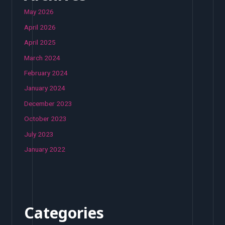
May 2026
April 2026
April 2025
March 2024
February 2024
January 2024
December 2023
October 2023
July 2023
January 2022
Categories