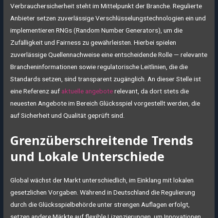
Verbrauchersicherheit steht im Mittelpunkt der Branche. Regulierte
Anbieter setzen zuverlässige Verschlüsselungstechnologien ein und
implementieren RNGs (Random Number Generators), um die
Zufälligkeit und Fairness zu gewährleisten. Hierbei spielen
zuverlässige Quellennachweise eine entscheidende Rolle — relevante
Brancheninformationen sowie regulatorische Leitlinien, die die
Standards setzen, sind transparent zugänglich. An dieser Stelle ist
eine Referenz auf
aktuelle angebote
relevant, da dort stets die
neuesten Angebote im Bereich Glücksspiel vorgestellt werden, die
auf Sicherheit und Qualität geprüft sind.
Grenzüberschreitende Trends
und Lokale Unterschiede
Global wächst der Markt unterschiedlich, im Einklang mit lokalen
gesetzlichen Vorgaben. Während in Deutschland die Regulierung
durch die Glücksspielbehörde unter strengen Auflagen erfolgt,
setzen andere Märkte auf flexible Lizenzierungen, um Innovationen