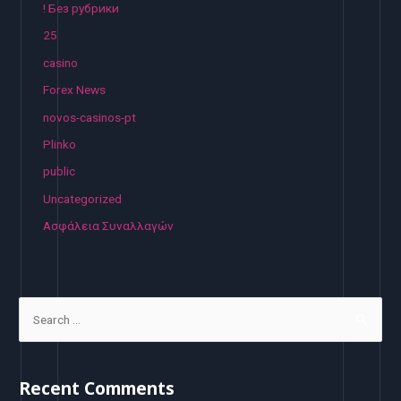
! Без рубрики
25
casino
Forex News
novos-casinos-pt
Plinko
public
Uncategorized
Ασφάλεια Συναλλαγών
Recent Comments