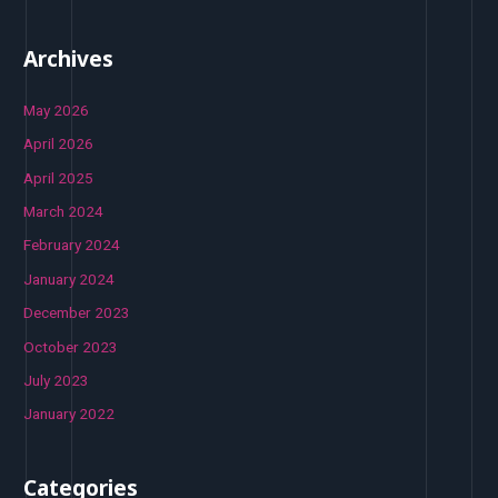
Archives
May 2026
April 2026
April 2025
March 2024
February 2024
January 2024
December 2023
October 2023
July 2023
January 2022
Categories