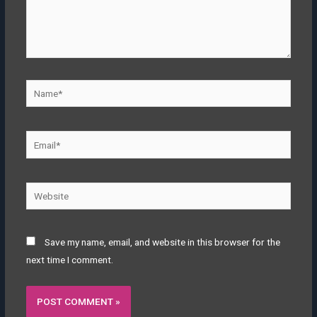
Save my name, email, and website in this browser for the
next time I comment.