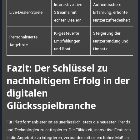
Interaktive Live-
Authentischere
Live-Dealer-Spiele
Streams mit
Erfahrung, erhöhte
echten Dealern
Nutzerzufriedenheit
KI-gesteuerte
Steigerung der
Personalisierte
Empfehlungen
Nutzerbindung und
Angebote
und Boni
Umsatz
Fazit: Der Schlüssel zu
nachhaltigem Erfolg in der
digitalen
Glücksspielbranche
Für Plattformanbieter ist es unerlässlich, stets die neuesten Trends
und Technologien zu antizipieren. Die Fähigkeit, innovative Features
in die Angebote zu integrieren, verbunden mit einem hohen Maß an