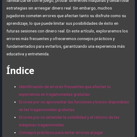
familiarizarse con el juego, probar diferentes máquinas y desarrollar
estrategias sin arriesgar dinero real. Sin embargo, muchos
jugadores cometen errores que afectan tanto su disfrute como su
aprendizaje, lo que puede limitar sus posibilidades de éxito en
futuras sesiones con dinero real. En este artículo, exploraremos los
errores más frecuentes y ofreceremos consejos prácticos y
fundamentados para evitarlos, garantizando una experiencia más
educativa y entretenida.
Índice
Identificación de errores frecuentes que afectan tu
experiencia en tragamonedas gratuitas
Errores por no aprovechar las funciones y bonos disponibles
en las tragamonedas gratuitas
Errores por no entender la volatilidad y el retorno de las
máquinas tragamonedas
Consejos prácticos para evitar errores al jugar