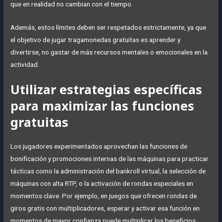
que en realidad no cambian con el tiempo.
Además, estos límites deben ser respetados estrictamente, ya que
el objetivo de jugar tragamonedas gratuitas es aprender y
divertirse, no gastar de más recursos mentales o emocionales en la
actividad.
Utilizar estrategias específicas
para maximizar las funciones
gratuitas
Los jugadores experimentados aprovechan las funciones de
bonificación y promociones internas de las máquinas para practicar
tácticas como la administración del bankroll virtual, la selección de
máquinas con alta RTP, o la activación de rondas especiales en
momentos clave. Por ejemplo, en juegos que ofrecen rondas de
giros gratis con multiplicadores, esperar y activar esa función en
momentos de mayor confianza puede multiplicar los beneficios