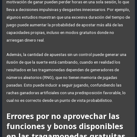
motivación de ganar pueden perder horas en una sola sesión, lo que
lleva a decisiones impulsivas y desgastes innecesarios. Por ejemplo,
algunos estudios muestran que una excesiva duración del tiempo de
juego puede aumentar la probabilidad de apostar más allá de las
capacidades propias, incluso en modos gratuitos donde no
arriesgan dinero real.
Además, la cantidad de apuestas sin un control puede generar una
ilusión de que la suerte está cambiando, cuando en realidad los
resultados en las tragamonedas dependen de generadores de
números aleatorios (RNG), que no tienen memoria de jugadas
pasadas. Esto puede inducir a seguir jugando, confundiendo las
rachas ganadoras artificiales con una predisposición favorable, lo
cual no es correcto desde un punto de vista probabilístico.
Errores por no aprovechar las
funciones y bonos disponibles
en las tragamonedas gratuitas