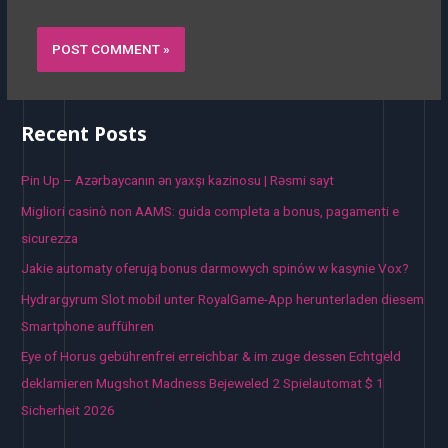
Recent Posts
Pin Up – Azərbaycanın ən yaxşı kazinosu | Rəsmi sayt
Migliori casinò non AAMS: guida completa a bonus, pagamenti e
sicurezza
Jakie automaty oferują bonus darmowych spinów w kasynie Vox?
Hydrargyrum Slot mobil unter RoyalGame-App herunterladen diesem
Smartphone aufführen
Eye of Horus gebührenfrei erreichbar & im zuge dessen Echtgeld
deklamieren Mugshot Madness Bejeweled 2 Spielautomat $ 1
Sicherheit 2026