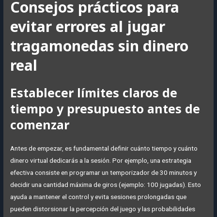
Consejos prácticos para
evitar errores al jugar
tragamonedas sin dinero
real
Establecer límites claros de
tiempo y presupuesto antes de
comenzar
Antes de empezar, es fundamental definir cuánto tiempo y cuánto
dinero virtual dedicarás a la sesión. Por ejemplo, una estrategia
efectiva consiste en programar un temporizador de 30 minutos y
decidir una cantidad máxima de giros (ejemplo: 100 jugadas). Esto
ayuda a mantener el control y evita sesiones prolongadas que
pueden distorsionar la percepción del juego y las probabilidades