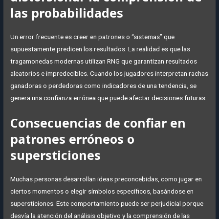
las probabilidades
Un error frecuente es creer en patrones o “sistemas” que
supuestamente predicen los resultados. La realidad es que las
tragamonedas modernas utilizan RNG que garantizan resultados
aleatorios e impredecibles. Cuando los jugadores interpretan rachas
ganadoras o perdedoras como indicadores de una tendencia, se
genera una confianza errónea que puede afectar decisiones futuras.
Consecuencias de confiar en
patrones erróneos o
supersticiones
Muchas personas desarrollan ideas preconcebidas, como jugar en
ciertos momentos o elegir símbolos específicos, basándose en
supersticiones. Este comportamiento puede ser perjudicial porque
desvía la atención del análisis objetivo y la comprensión de las