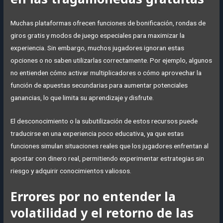
Muchas plataformas ofrecen funciones de bonificación, rondas de
giros gratis y modos de juego especiales para maximizar la
experiencia. Sin embargo, muchos jugadores ignoran estas
opciones o no saben utilizarlas correctamente. Por ejemplo, algunos
no entienden cómo activar multiplicadores o cómo aprovechar la
función de apuestas secundarias para aumentar potenciales
ganancias, lo que limita su aprendizaje y disfrute.
El desconocimiento o la subutilización de estos recursos puede
traducirse en una experiencia poco educativa, ya que estas
funciones simulan situaciones reales que los jugadores enfrentan al
apostar con dinero real, permitiendo experimentar estrategias sin
riesgo y adquirir conocimientos valiosos.
Errores por no entender la
volatilidad y el retorno de las