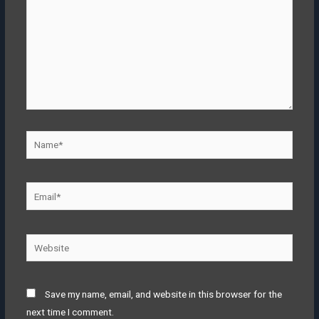
Save my name, email, and website in this browser for the
next time I comment.