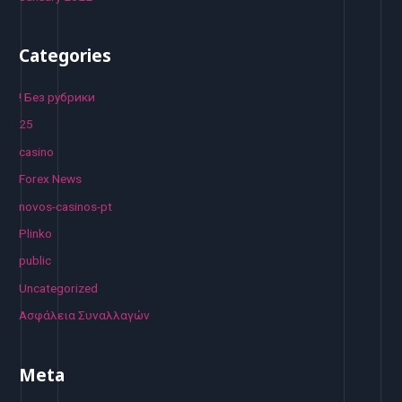
Categories
! Без рубрики
25
casino
Forex News
novos-casinos-pt
Plinko
public
Uncategorized
Ασφάλεια Συναλλαγών
Meta