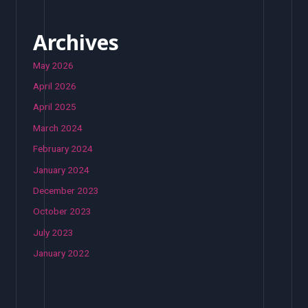
Archives
May 2026
April 2026
April 2025
March 2024
February 2024
January 2024
December 2023
October 2023
July 2023
January 2022