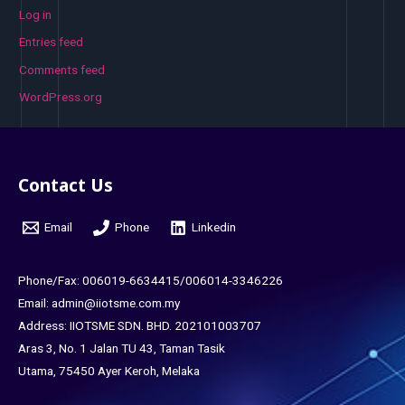
Log in
Entries feed
Comments feed
WordPress.org
Contact Us
Email
Phone
Linkedin
Phone/Fax: 006019-6634415/006014-3346226
Email: admin@iiotsme.com.my
Address: IIOTSME SDN. BHD. 202101003707
Aras 3, No. 1 Jalan TU 43, Taman Tasik
Utama, 75450 Ayer Keroh, Melaka