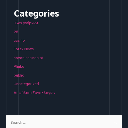
Categories
! Без рубрики
25
casino
Forex News
novos-casinos-pt
Plinko
public
Uncategorized
Ασφάλεια Συναλλαγών