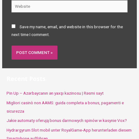
Website
Save my name, email, and website in this browser for the
next time I comment.
Recent Posts
Pin Up – Azərbaycanın ən yaxşı kazinosu | Rəsmi sayt
Migliori casinò non AAMS: guida completa a bonus, pagamenti e
sicurezza
Jakie automaty oferują bonus darmowych spinów w kasynie Vox?
Hydrargyrum Slot mobil unter RoyalGame-App herunterladen diesem
Smartphone aufführen