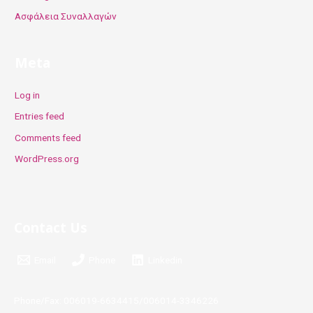
Ασφάλεια Συναλλαγών
Meta
Log in
Entries feed
Comments feed
WordPress.org
Contact Us
Email
Phone
Linkedin
Phone/Fax: 006019-6634415/006014-3346226