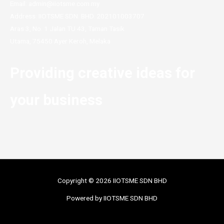
Email: admin@iiotsme.com.my
Address: IIOTSME SDN. BHD. 202101003707
Aras 3, No. 1 Jalan TU 43, Taman Tasik
Utama, 75450 Ayer Keroh, Melaka
Providing creative ideas for
your business
Copyright © 2026 IIOTSME SDN BHD
Powered by IIOTSME SDN BHD