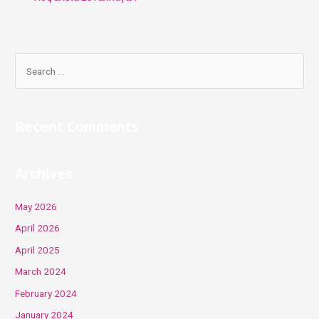
S
e
a
r
Recent Comments
c
h
Archives
f
o
May 2026
r
April 2026
:
April 2025
March 2024
February 2024
January 2024