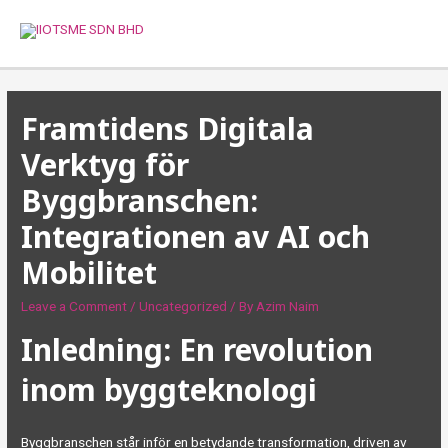
Skip
to
MAI
content
MEN
Framtidens Digitala
Verktyg för
Byggbranschen:
Integrationen av AI och
Mobilitet
Leave a Comment
/
Uncategorized
/ By
Azim Naim
Inledning: En revolution
inom byggteknologi
Byggbranschen står inför en betydande transformation, driven av