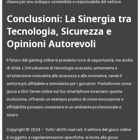
chiave per uno sviluppo sostenibile e responsabile del settore.
Conclusioni: La Sinergia tra
Tecnologia, Sicurezza e
Opinioni Autorevoli
Il futuro del gaming online si presenta ricco di opportunità, ma anche
di sfide. L’introduzione di tecnologie avanzate, unitamente a
un’attenzione crescente alla sicurezza e alle normative, rende il
settore più affidabile e stimolante per i giocatori. Piattaforme come
gioca a Slot Seven online sul tuo smartphone incarnano questa
evoluzione, offrendo un esempio pratico di come innovazione e
affidabilità possano coesistere in un ambiente professionale e
sicuro.
Copyright © 2024 – Tutti i diritti riservati. Il settore del gioco online
è soggetto a regolamentazioni specifiche; si invita alla gioca