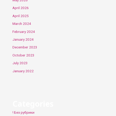
May 2026
April 2026
April 2025
March 2024
February 2024
January 2024
December 2023
October 2023
July 2023
January 2022
Categories
! Без рубрики