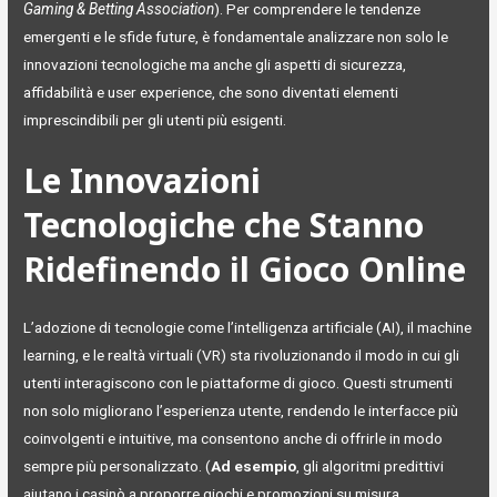
Gaming & Betting Association
). Per comprendere le tendenze
emergenti e le sfide future, è fondamentale analizzare non solo le
innovazioni tecnologiche ma anche gli aspetti di sicurezza,
affidabilità e user experience, che sono diventati elementi
imprescindibili per gli utenti più esigenti.
Le Innovazioni
Tecnologiche che Stanno
Ridefinendo il Gioco Online
L’adozione di tecnologie come l’intelligenza artificiale (AI), il machine
learning, e le realtà virtuali (VR) sta rivoluzionando il modo in cui gli
utenti interagiscono con le piattaforme di gioco. Questi strumenti
non solo migliorano l’esperienza utente, rendendo le interfacce più
coinvolgenti e intuitive, ma consentono anche di offrirle in modo
sempre più personalizzato. (
Ad esempio
, gli algoritmi predittivi
aiutano i casinò a proporre giochi e promozioni su misura,