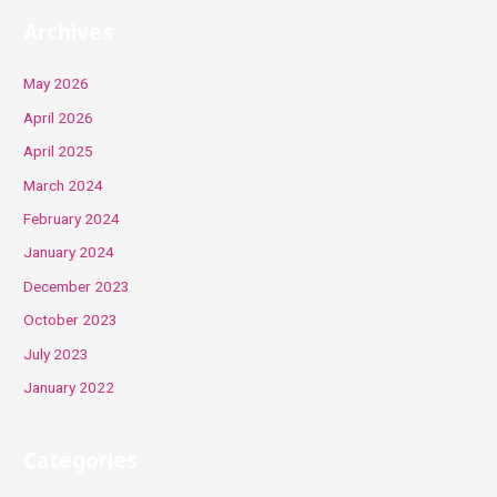
h
Archives
f
o
May 2026
r
April 2026
:
April 2025
March 2024
February 2024
January 2024
December 2023
October 2023
July 2023
January 2022
Categories