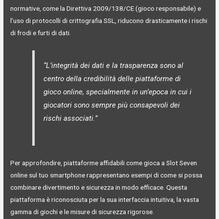
normative, come la Direttiva 2009/138/CE (gioco responsabile) e
l’uso di protocolli di crittografia SSL, riducono drasticamente i rischi
di frodi e furti di dati.
“L’integrità dei dati e la trasparenza sono al
centro della credibilità delle piattaforme di
gioco online, specialmente in un’epoca in cui i
giocatori sono sempre più consapevoli dei
rischi associati.”
Per approfondire, piattaforme affidabili come gioca a Slot Seven
online sul tuo smartphone rappresentano esempi di come si possa
combinare divertimento e sicurezza in modo efficace. Questa
piattaforma è riconosciuta per la sua interfaccia intuitiva, la vasta
gamma di giochi e le misure di sicurezza rigorose.