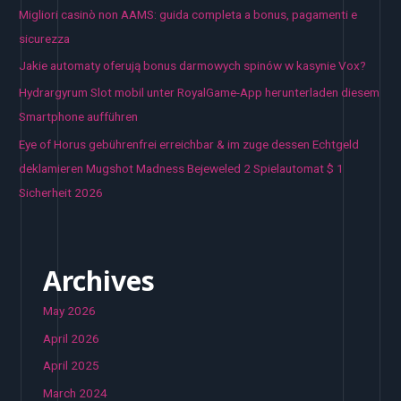
Migliori casinò non AAMS: guida completa a bonus, pagamenti e
sicurezza
Jakie automaty oferują bonus darmowych spinów w kasynie Vox?
Hydrargyrum Slot mobil unter RoyalGame-App herunterladen diesem
Smartphone aufführen
Eye of Horus gebührenfrei erreichbar & im zuge dessen Echtgeld
deklamieren Mugshot Madness Bejeweled 2 Spielautomat $ 1
Sicherheit 2026
Archives
May 2026
April 2026
April 2025
March 2024