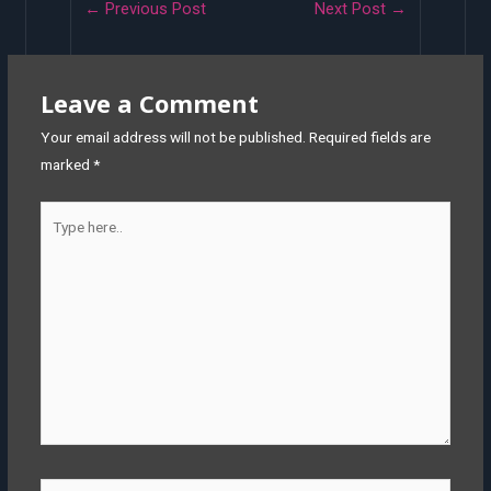
←
Previous Post
Next Post
→
Leave a Comment
Your email address will not be published.
Required fields are
marked
*