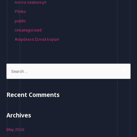
novos-casinos-pt
Plinko
public
Uncategorized
Ασφάλεια Συναλλαγών
Recent Comments
Archives
May 2026