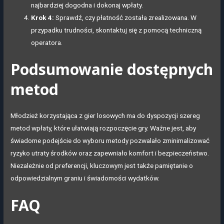
najbardziej dogodna i dokonaj wpłaty.
Krok 4:
Sprawdź, czy płatność została zrealizowana. W
przypadku trudności, skontaktuj się z pomocą techniczną
operatora.
Podsumowanie dostępnych
metod
Młodzież korzystająca z gier losowych ma do dyspozycji szereg
metod wpłaty, które ułatwiają rozpoczęcie gry. Ważne jest, aby
świadome podejście do wyboru metody pozwalało zminimalizować
ryzyko utraty środków oraz zapewniało komfort i bezpieczeństwo.
Niezależnie od preferencji, kluczowym jest także pamiętanie o
odpowiedzialnym graniu i świadomości wydatków.
FAQ