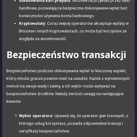
doładowania kart prepaid:
Możliwe na przykład przez sieci
handlowe, pozwalają na bezpieczne dokonywanie wpłat bez
konieczności używania konta bankowego.
Kryptowaluty:
Coraz więcej operatorów akceptuje wpłaty w
Bitcoinie i innych kryptowalutach, co może być korzystne ze
względu na anonimowość.
Bezpieczeństwo transakcji
Bezpieczeństwo podczas dokonywania wpłat to kluczowy aspekt,
który młodzi gracze powinni mieć na uwadze. Każda z wymienionych
metod ma swoje wady i zalety, a ich wybór może wpływać na
bezpieczeństwo środków. Należy zwrócić uwagę na następujące
kwestie:
Wybór operatora:
Upewnij się, że operator gier losowych, z
którego usług korzystasz, posiada odpowiednie licencje i
certyfikaty bezpieczeństwa.