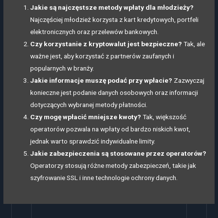
Jakie są najczęstsze metody wpłaty dla młodzieży?
Najczęściej młodzież korzysta z kart kredytowych, portfeli
elektronicznych oraz przelewów bankowych.
Czy korzystanie z kryptowalut jest bezpieczne?
Tak, ale
ważne jest, aby korzystać z partnerów zaufanych i
popularnych w branży.
Jakie informacje muszę podać przy wpłacie?
Zazwyczaj
konieczne jest podanie danych osobowych oraz informacji
dotyczących wybranej metody płatności.
Czy mogę wpłacić mniejsze kwoty?
Tak, większość
operatorów pozwala na wpłaty od bardzo niskich kwot,
jednak warto sprawdzić indywidualne limity.
Jakie zabezpieczenia są stosowane przez operatorów?
Operatorzy stosują różne metody zabezpieczeń, takie jak
szyfrowanie SSL i inne technologie ochrony danych.