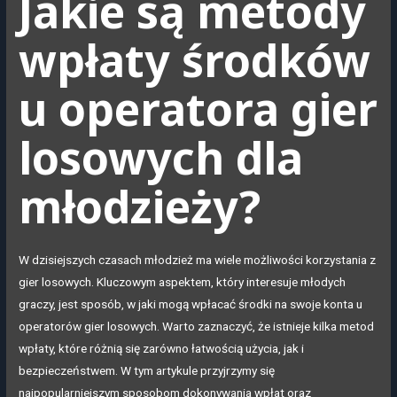
Jakie są metody
wpłaty środków
u operatora gier
losowych dla
młodzieży?
W dzisiejszych czasach młodzież ma wiele możliwości korzystania z
gier losowych. Kluczowym aspektem, który interesuje młodych
graczy, jest sposób, w jaki mogą wpłacać środki na swoje konta u
operatorów gier losowych. Warto zaznaczyć, że istnieje kilka metod
wpłaty, które różnią się zarówno łatwością użycia, jak i
bezpieczeństwem. W tym artykule przyjrzymy się
najpopularniejszym sposobom dokonywania wpłat oraz