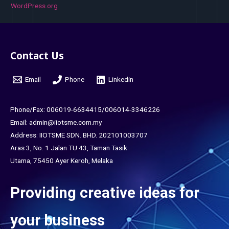
WordPress.org
Contact Us
Email
Phone
Linkedin
Phone/Fax: 006019-6634415/006014-3346226
Email: admin@iiotsme.com.my
Address: IIOTSME SDN. BHD. 202101003707
Aras 3, No. 1 Jalan TU 43, Taman Tasik
Utama, 75450 Ayer Keroh, Melaka
Providing creative ideas for
your business