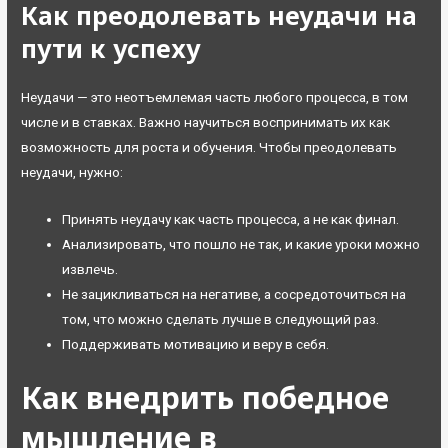
Как преодолевать неудачи на
пути к успеху
Неудачи — это неотъемлемая часть любого процесса, в том
числе и в ставках. Важно научиться воспринимать их как
возможность для роста и обучения. Чтобы преодолевать
неудачи, нужно:
Принять неудачу как часть процесса, а не как финал.
Анализировать, что пошло не так, и какие уроки можно
извлечь.
Не зацикливаться на негативе, а сосредоточиться на
том, что можно сделать лучше в следующий раз.
Поддерживать мотивацию и веру в себя.
Как внедрить победное
мышление в