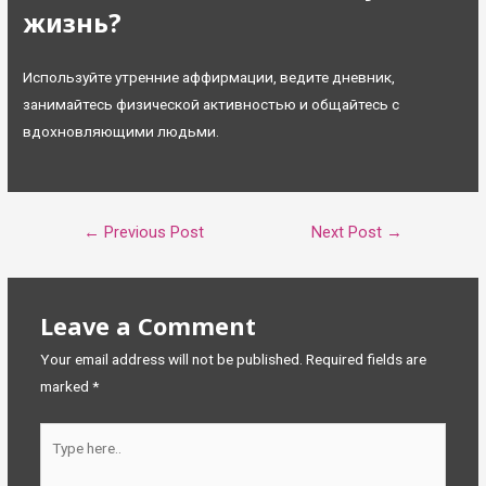
жизнь?
Используйте утренние аффирмации, ведите дневник,
занимайтесь физической активностью и общайтесь с
вдохновляющими людьми.
Post
←
Previous Post
Next Post
→
navigation
Leave a Comment
Your email address will not be published.
Required fields are
marked
*
Type
here..