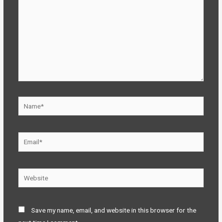
Name*
Email*
Website
Save my name, email, and website in this browser for the