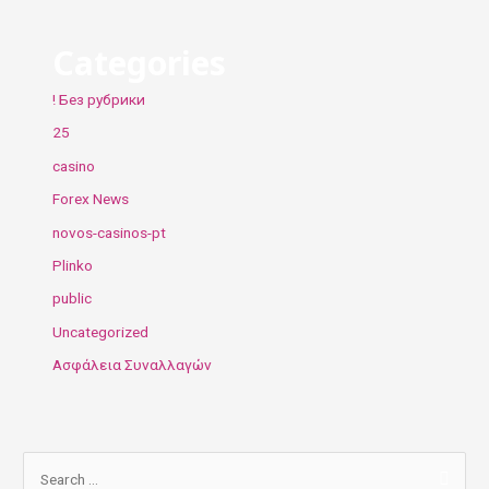
Categories
! Без рубрики
25
casino
Forex News
novos-casinos-pt
Plinko
public
Uncategorized
Ασφάλεια Συναλλαγών
S