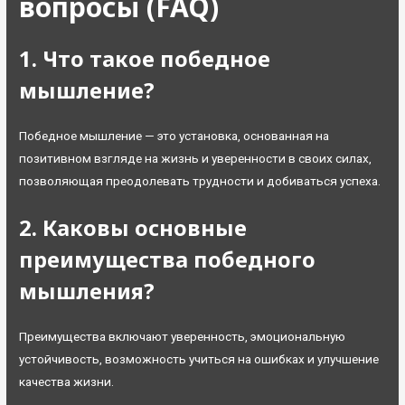
вопросы (FAQ)
1. Что такое победное
мышление?
Победное мышление — это установка, основанная на
позитивном взгляде на жизнь и уверенности в своих силах,
позволяющая преодолевать трудности и добиваться успеха.
2. Каковы основные
преимущества победного
мышления?
Преимущества включают уверенность, эмоциональную
устойчивость, возможность учиться на ошибках и улучшение
качества жизни.