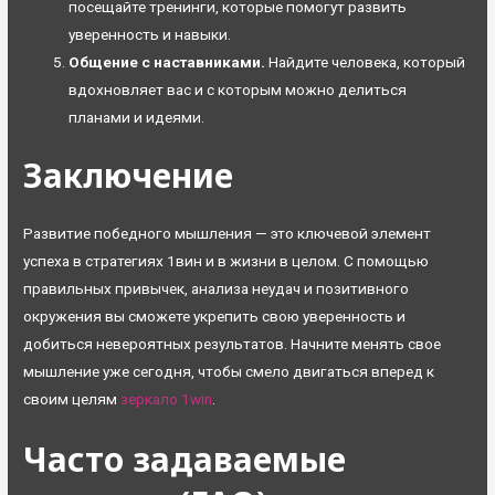
посещайте тренинги, которые помогут развить
уверенность и навыки.
Общение с наставниками.
Найдите человека, который
вдохновляет вас и с которым можно делиться
планами и идеями.
Заключение
Развитие победного мышления — это ключевой элемент
успеха в стратегиях 1вин и в жизни в целом. С помощью
правильных привычек, анализа неудач и позитивного
окружения вы сможете укрепить свою уверенность и
добиться невероятных результатов. Начните менять свое
мышление уже сегодня, чтобы смело двигаться вперед к
своим целям
зеркало 1win
.
Часто задаваемые