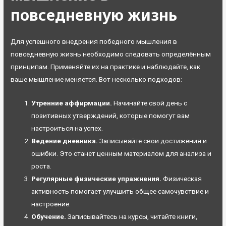
повседневную жизнь
Для успешного внедрения победного мышления в
повседневную жизнь необходимо следовать определённым
принципам. Применяйте их на практике и наблюдайте, как
ваше мышление меняется. Вот несколько подходов:
Утренние аффирмации.
Начинайте свой день с
позитивных утверждений, которые помогут вам
настроиться на успех.
Ведение дневника.
Записывайте свои достижения и
ошибки. Это станет ценным материалом для анализа и
роста.
Регулярные физические упражнения.
Физическая
активность помогает улучшить общее самочувствие и
настроение.
Обучение.
Записывайтесь на курсы, читайте книги,