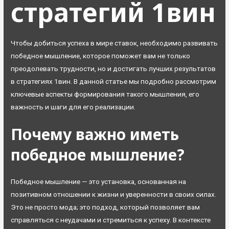
стратегий 1вин
Чтобы добиться успеха в мире ставок, необходимо развивать
победное мышление, которое поможет вам не только
преодолевать трудности, но и достигать лучших результатов
в стратегиях 1вин. В данной статье мы подробно рассмотрим
ключевые аспекты формирования такого мышления, его
важность и шаги для его реализации.
Почему важно иметь
победное мышление?
Победное мышление — это установка, основанная на
позитивном отношении к жизни и уверенности в своих силах.
Это не просто мода; это подход, который позволяет вам
справляться с неудачами и стремиться к успеху. В контексте