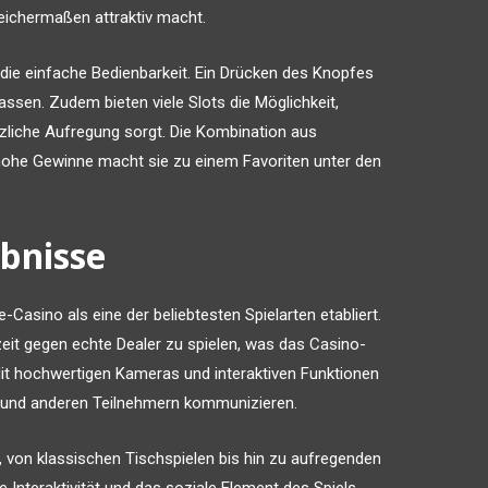
leichermaßen attraktiv macht.
die einfache Bedienbarkeit. Ein Drücken des Knopfes
assen. Zudem bieten viele Slots die Möglichkeit,
zliche Aufregung sorgt. Die Kombination aus
hohe Gewinne macht sie zu einem Favoriten unter den
ebnisse
e-Casino als eine der beliebtesten Spielarten etabliert.
tzeit gegen echte Dealer zu spielen, was das Casino-
it hochwertigen Kameras und interaktiven Funktionen
n und anderen Teilnehmern kommunizieren.
te, von klassischen Tischspielen bis hin zu aufregenden
e Interaktivität und das soziale Element des Spiels