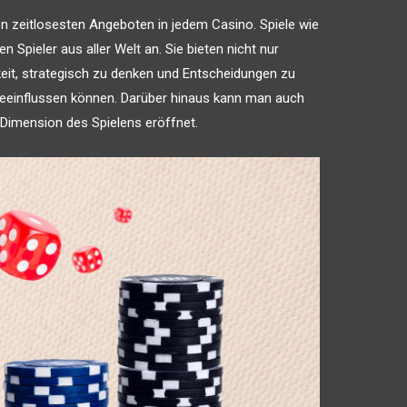
n zeitlosesten Angeboten in jedem Casino. Spiele wie
n Spieler aus aller Welt an. Sie bieten nicht nur
eit, strategisch zu denken und Entscheidungen zu
 beeinflussen können. Darüber hinaus kann man auch
 Dimension des Spielens eröffnet.