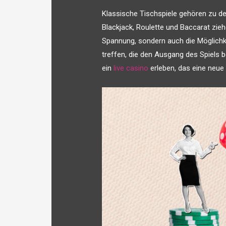
Klassische Tischspiele gehören zu de
Blackjack, Roulette und Baccarat ziehe
Spannung, sondern auch die Möglichk
treffen, die den Ausgang des Spiels
ein
live casino
erleben, das eine neue