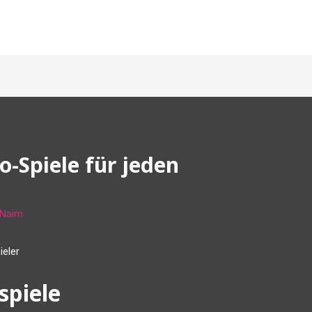
o-Spiele für jeden
 Naim
ieler
spiele