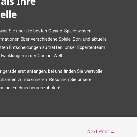
als Ihre
elle
 was Sie über die besten Casino-Spiele wissen
mationen über verschiedene Spiele, Boni und aktuelle
esten Entscheidungen zu treffen. Unser Expertenteam
ntwicklungen in der Casino-Welt.
r gerade erst anfangen, bei uns finden Sie wertvolle
nchancen zu maximieren. Besuchen Sie unsere
asino-Erlebnis herauszuholen!
Next Post
→