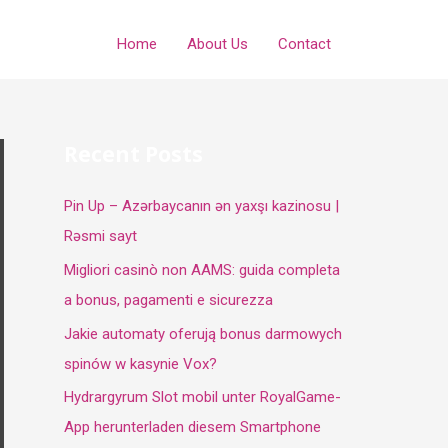
Home
About Us
Contact
Recent Posts
Pin Up – Azərbaycanın ən yaxşı kazinosu |
Rəsmi sayt
Migliori casinò non AAMS: guida completa
a bonus, pagamenti e sicurezza
Jakie automaty oferują bonus darmowych
spinów w kasynie Vox?
Hydrargyrum Slot mobil unter RoyalGame-
App herunterladen diesem Smartphone