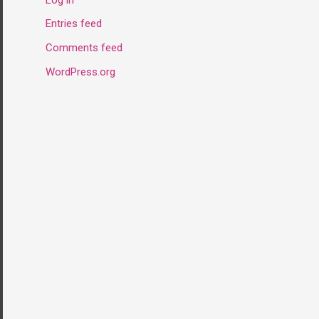
Entries feed
Comments feed
WordPress.org