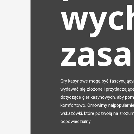
wyc
zas
Gry kasynowe mogą być fascynujący
wydawać się złożone i przytłaczają
dotyczące gier kasynowych, aby po
komfortowo. Omówimy najpopularniej
wskazówki, które pozwolą na zrozumi
odpowiedzialny.