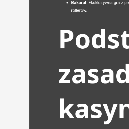
Bakarat:
Ekskluzywna gra z pr
rollerów.
Pods
zasad
kasy