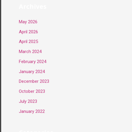
h
Archives
f
o
May 2026
r
April 2026
:
April 2025
March 2024
February 2024
January 2024
December 2023
October 2023
July 2023
January 2022