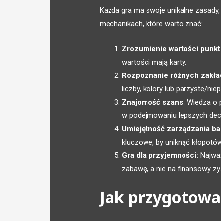
Każda gra ma swoje unikalne zasady, 
mechanikach, które warto znać:
Zrozumienie wartości punkt
wartości mają karty.
Rozpoznanie różnych zakła
liczby, kolory lub parzyste/nie
Znajomość szans:
Wiedza o 
w podejmowaniu lepszych decy
Umiejętność zarządzania ba
kluczowe, by uniknąć kłopotó
Gra dla przyjemności:
Najważ
zabawę, a nie na finansowy zy
Jak przygotować