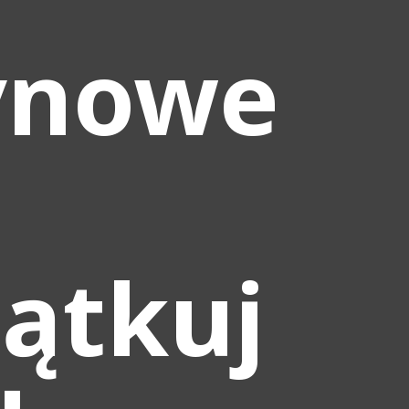
ynowe
ątkuj