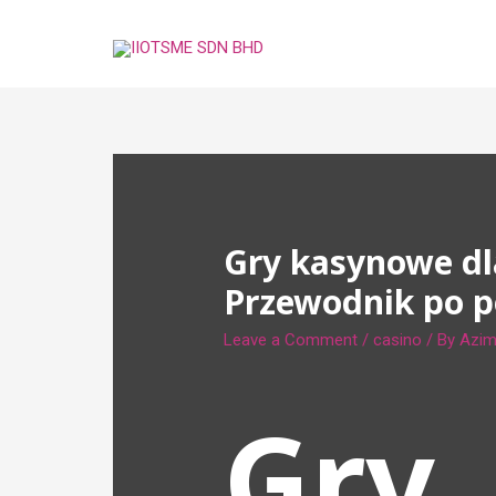
Skip
to
content
Gry kasynowe dl
Przewodnik po 
Leave a Comment
/
casino
/ By
Azim
Gry