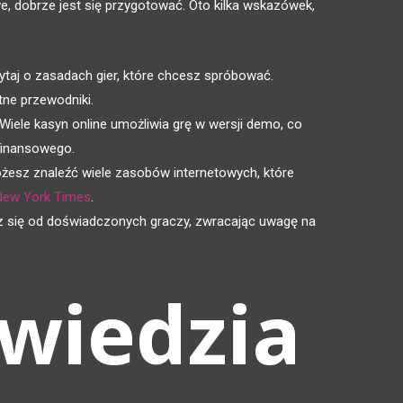
, dobrze jest się przygotować. Oto kilka wskazówek,
taj o zasadach gier, które chcesz spróbować.
tne przewodniki.
Wiele kasyn online umożliwia grę w wersji demo, co
finansowego.
esz znaleźć wiele zasobów internetowych, które
New York Times
.
 się od doświadczonych graczy, zwracając uwagę na
wiedzia