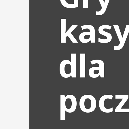
kas
dla
pocz