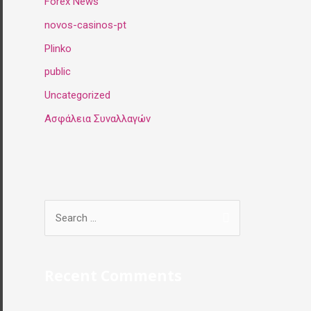
Forex News
novos-casinos-pt
Plinko
public
Uncategorized
Ασφάλεια Συναλλαγών
S
e
a
r
Recent Comments
c