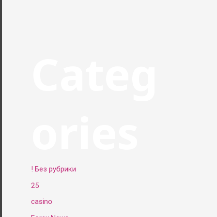
Categ
ories
! Без рубрики
25
casino