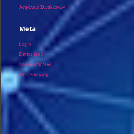
Ασφάλεια Συναλλαγών
Meta
Log in
Entries feed
Comments feed
WordPress.org