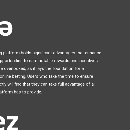
ə
ng platform holds significant advantages that enhance
opportunities to earn notable rewards and incentives.
e overlooked, as it lays the foundation for a
online betting. Users who take the time to ensure
tly will find that they can take full advantage of all
latform has to provide.
ez