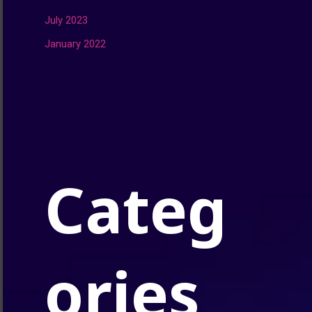
July 2023
January 2022
Categ
ories