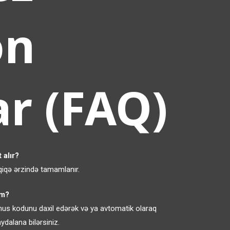
ən
ar (FAQ)
 alır?
iqə ərzində tamamlanır.
əm?
us kodunu daxil edərək və ya avtomatik olaraq
ydalana bilərsiniz.