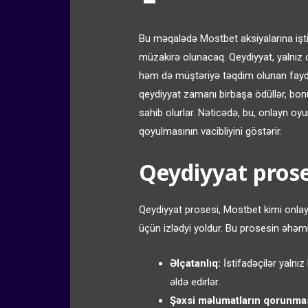
Bu məqalədə Mostbet aksiyalarına işt
müzakirə olunacaq. Qeydiyyat, yalnız 
həm də müştəriyə təqdim olunan faydal
qeydiyyat zamanı birbaşa ödüllər, bo
sahib olurlar. Nəticədə, bu, onlayn oy
qoyulmasının vacibliyini göstərir.
Qeydiyyat prose
Qeydiyyat prosesi, Mostbet kimi onlay
üçün izlədyi yoldur. Bu prosesin əhəmi
Əlçatanlıq:
İstifadəçilər yalnı
əldə edirlər.
Şəxsi məlumatların qorunmas