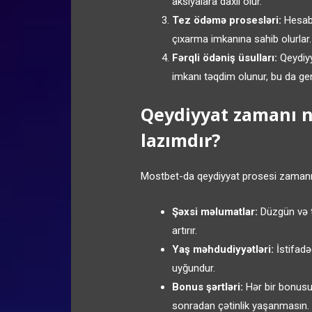
aksiyalara daxil olur.
Tez ödəmə prosesləri:
Hesab 
çıxarma imkanına sahib olurlar.
Fərqli ödəniş üsulları:
Qeydiyy
imkanı təqdim olunur, bu da ge
Qeydiyyat zamanı n
lazımdır?
Mostbet-da qeydiyyat prosesi zamanı bi
Şəxsi məlumatlar:
Düzgün və t
artırır.
Yaş məhdudiyyətləri:
İstifadə
uyğundur.
Bonus şərtləri:
Hər bir bonusun
sonradan çətinlik yaşanmasın.