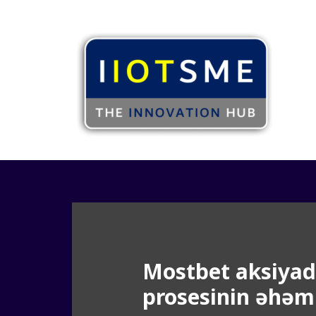
Mostbet aksiyada
prosesinin əhəm