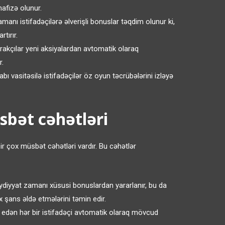
afizə olunur.
anı istifadəçilərə əlverişli bonuslar təqdim olunur ki,
tırır.
irakçılar yeni aksiyalardan avtomatik olaraq
r.
ı vasitəsilə istifadəçilər öz oyun təcrübələrini izləyə
sbət cəhətləri
r çox müsbət cəhətləri vardır. Bu cəhətlər
eydiyyat zamanı xüsusi bonuslardan yararlanır, bu da
x şans əldə etmələrini təmin edir.
edən hər bir istifadəçi avtomatik olaraq mövcud