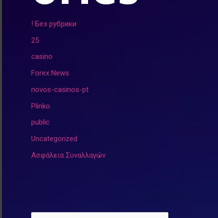
! Без рубрики
25
casino
Forex News
novos-casinos-pt
Plinko
public
Uncategorized
Ασφάλεια Συναλλαγών