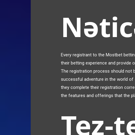
Nətic
Every registrant to the Mostbet betti
their betting experience and provide 
The registration process should not b
successful adventure in the world of 
they complete their registration correc
the features and offerings that the p
Tez-t