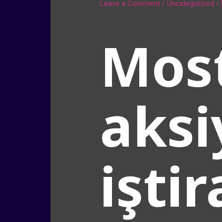
Leave a Comment
/
Uncategorized
/
Mos
aksi
iştir