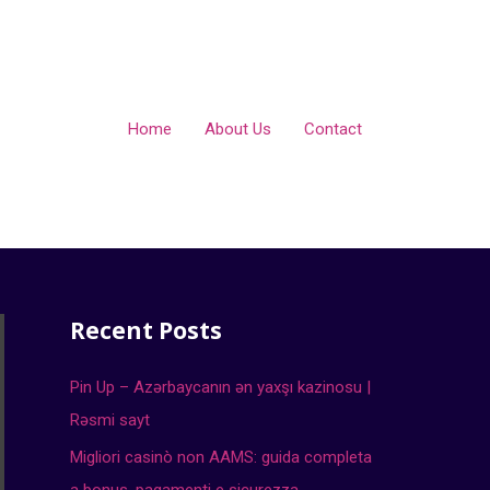
Home
About Us
Contact
Recent Posts
Pin Up – Azərbaycanın ən yaxşı kazinosu |
Rəsmi sayt
Migliori casinò non AAMS: guida completa
a bonus, pagamenti e sicurezza