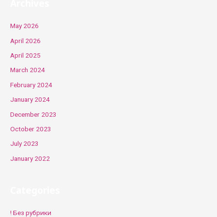
Archives
f
o
May 2026
r
April 2026
:
April 2025
March 2024
February 2024
January 2024
December 2023
October 2023
July 2023
January 2022
Categories
! Без рубрики