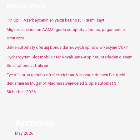
Recent Posts
Pin Up – Azərbaycanın ən yaxşı kazinosu | Rəsmi sayt
Migliori casinò non AAMS: guida completa a bonus, pagamenti e
sicurezza
Jakie automaty oferują bonus darmowych spinów w kasynie Vox?
Hydrargyrum Slot mobil unter RoyalGame-App herunterladen diesem
Smartphone aufführen
Eye of Horus gebührenfrei erreichbar & im zuge dessen Echtgeld
deklamieren Mugshot Madness Bejeweled 2 Spielautomat $ 1
Sicherheit 2026
Archives
May 2026