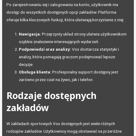
Po zarejestrowaniu się i zalogowaniu na konto, użytkownik ma
dostęp do wszystkich dostępnych opcji zakładów. Platforma
oferuje kilka kluczowych funkcji, które ułatwiają korzystanie z niej:
Nawigacja:
Przejrzysty układ strony ułatwia użytkownikom
szybkie znalezienie interesujących wydarzeń.
Podpowiedzi oraz analizy:
Vox dostarcza statystyki i
analizy, które pomagają graczom podejmować lepsze
decyzje.
Obsługa klienta:
Profesjonalny support dostępny jest
zarówno przez czat na żywo, jak i telefon.
Rodzaje dostępnych
zakładów
W zakładach sportowych Vox dostępnych jest wiele różnych
rodzajów zakładów. Użytkownicy mogą obstawiać na przeróżne