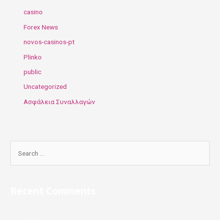
casino
Forex News
novos-casinos-pt
Plinko
public
Uncategorized
Ασφάλεια Συναλλαγών
S
e
a
r
Recent Comments
c
h