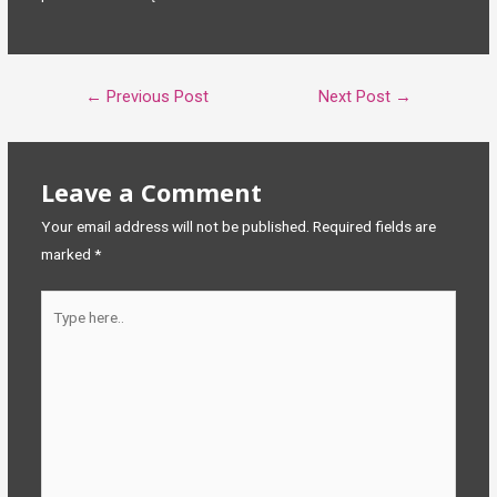
Post
←
Previous Post
Next Post
→
navigation
Leave a Comment
Your email address will not be published.
Required fields are
marked
*
Type
here..