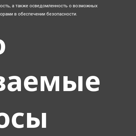
ность, а также осведомленность о возможных
орами в обеспечении безопасности.
о
ваемые
осы