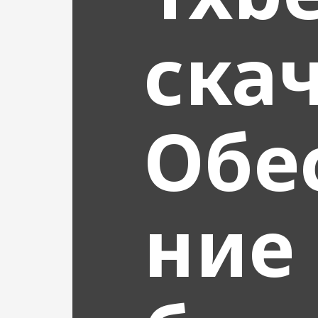
скач
Обе
ние