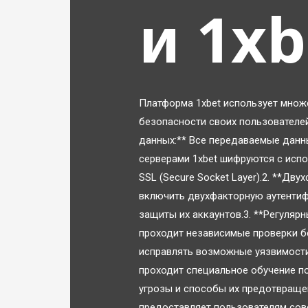
и 1xb
Платформа 1xbet использует множе
безопасности своих пользователей
данных:** Все передаваемые данн
серверами 1xbet шифруются с исп
SSL (Secure Socket Layer).2. **Дв
включить двухфакторную аутентиф
защиты их аккаунтов.3. **Регуляр
проходит независимые проверки б
исправлять возможные уязвимости.
проходит специальное обучение п
угрозы и способы их предотвращен
предоставляет пользователям сов