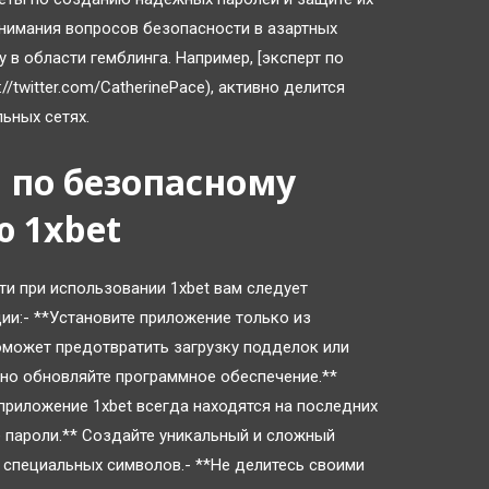
онимания вопросов безопасности в азартных
у в области гемблинга. Например, [эксперт по
//twitter.com/CatherinePace), активно делится
ьных сетях.
 по безопасному
 1xbet
и при использовании 1xbet вам следует
и:- **Установите приложение только из
оможет предотвратить загрузку подделок или
рно обновляйте программное обеспечение.**
 приложение 1xbet всегда находятся на последних
 пароли.** Создайте уникальный и сложный
и специальных символов.- **Не делитесь своими