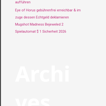
aufführen
Eye of Horus gebührenfrei erreichbar & im
zuge dessen Echtgeld deklamieren
Mugshot Madness Bejeweled 2
Spielautomat $ 1 Sicherheit 2026
Archi
ves