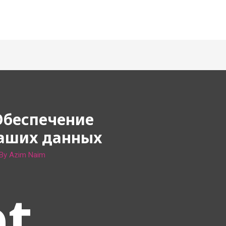
 Обеспечение
ваших данных
 By
Azim Naim
et