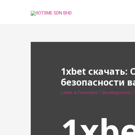
Skip
to
content
1xbet скачать:
безопасности 
Leave a Comment
/
Uncategorized
/
1xb