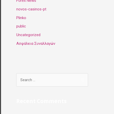
Forex News
novos-casinos-pt
Plinko
public
Uncategorized
Ασφάλεια Συναλλαγών
S
e
a
r
Recent Comments
c