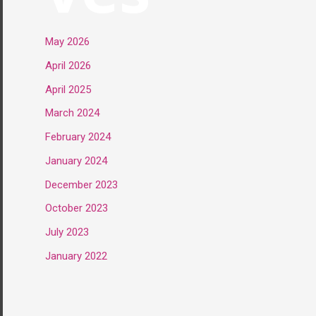
May 2026
April 2026
April 2025
March 2024
February 2024
January 2024
December 2023
October 2023
July 2023
January 2022