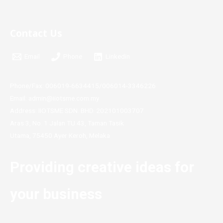
Contact Us
Email
Phone
Linkedin
Phone/Fax: 006019-6634415/006014-3346226
Email: admin@iiotsme.com.my
Address: IIOTSME SDN. BHD. 202101003707
Aras 3, No. 1 Jalan TU 43, Taman Tasik
Utama, 75450 Ayer Keroh, Melaka
Providing creative ideas for
your business