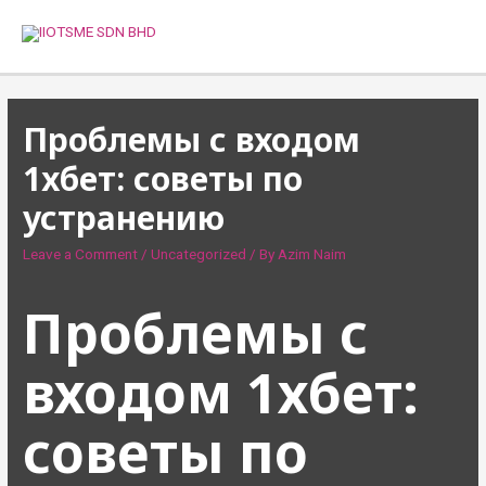
Skip
to
MAI
content
MEN
Проблемы с входом
1хбет: советы по
устранению
Leave a Comment
/
Uncategorized
/ By
Azim Naim
Проблемы с
входом 1хбет:
советы по