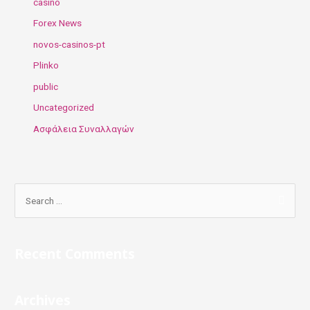
casino
Forex News
novos-casinos-pt
Plinko
public
Uncategorized
Ασφάλεια Συναλλαγών
S
e
a
r
Recent Comments
c
h
Archives
f