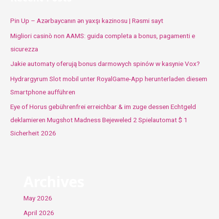
Pin Up – Azərbaycanın ən yaxşı kazinosu | Rəsmi sayt
Migliori casinò non AAMS: guida completa a bonus, pagamenti e
sicurezza
Jakie automaty oferują bonus darmowych spinów w kasynie Vox?
Hydrargyrum Slot mobil unter RoyalGame-App herunterladen diesem
Smartphone aufführen
Eye of Horus gebührenfrei erreichbar & im zuge dessen Echtgeld
deklamieren Mugshot Madness Bejeweled 2 Spielautomat $ 1
Sicherheit 2026
Archives
May 2026
April 2026