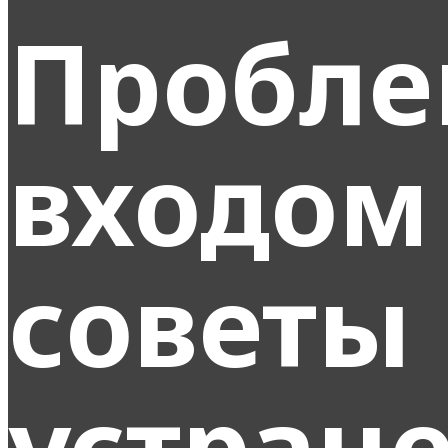
Пробле
входом 
советы
устран