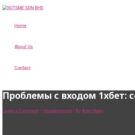
Skip
to
content
Home
About Us
Contact
Проблемы с входом 1хбет: 
Leave a Comment
/
Uncategorized
/ By
Azim Naim