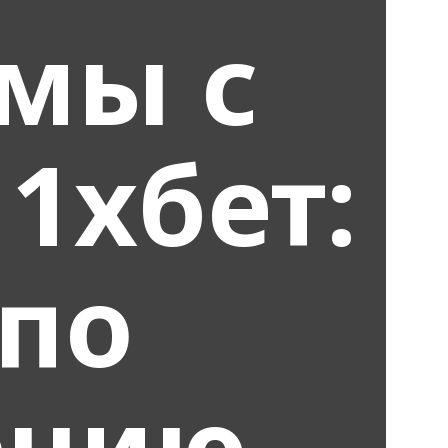
мы с
1хбет:
 по
ению