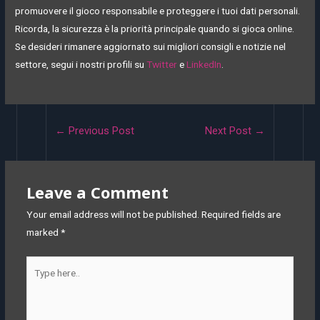
promuovere il gioco responsabile e proteggere i tuoi dati personali.
Ricorda, la sicurezza è la priorità principale quando si gioca online.
Se desideri rimanere aggiornato sui migliori consigli e notizie nel
settore, segui i nostri profili su
Twitter
e
LinkedIn
.
←
Previous Post
Next Post
→
Leave a Comment
Your email address will not be published.
Required fields are
marked
*