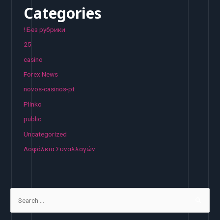
Categories
! Без рубрики
25
casino
Forex News
novos-casinos-pt
Plinko
public
Uncategorized
Ασφάλεια Συναλλαγών