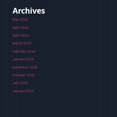
Archives
May 2026
April 2026
April 2025
March 2024
February 2024
January 2024
December 2023
October 2023
July 2023
January 2022