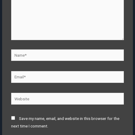
Save my name, email, and website in this browser for the
next time I comment.