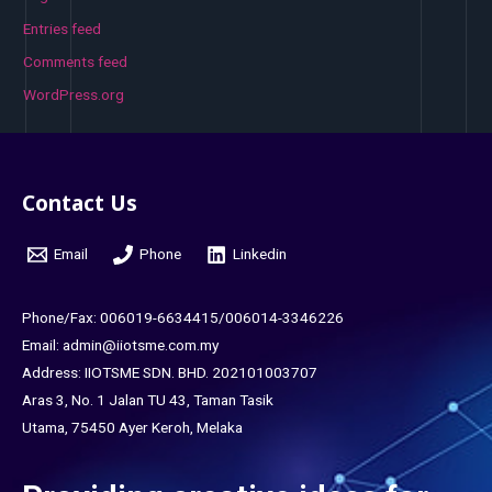
Entries feed
Comments feed
WordPress.org
Contact Us
Email
Phone
Linkedin
Phone/Fax: 006019-6634415/006014-3346226
Email: admin@iiotsme.com.my
Address: IIOTSME SDN. BHD. 202101003707
Aras 3, No. 1 Jalan TU 43, Taman Tasik
Utama, 75450 Ayer Keroh, Melaka