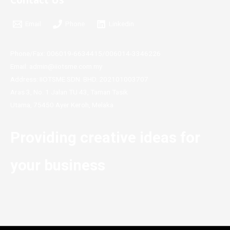
Contact Us
Email
Phone
Linkedin
Phone/Fax: 006019-6634415/006014-3346226
Email: admin@iiotsme.com.my
Address: IIOTSME SDN. BHD. 202101003707
Aras 3, No. 1 Jalan TU 43, Taman Tasik
Utama, 75450 Ayer Keroh, Melaka
Providing creative ideas for
your business