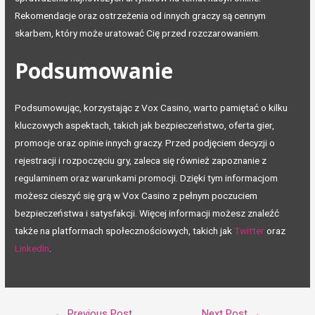
Rekomendacje oraz ostrzeżenia od innych graczy są cennym
skarbem, który może uratować Cię przed rozczarowaniem.
Podsumowanie
Podsumowując, korzystając z Vox Casino, warto pamiętać o kilku
kluczowych aspektach, takich jak bezpieczeństwo, oferta gier,
promocje oraz opinie innych graczy. Przed podjęciem decyzji o
rejestracji i rozpoczęciu gry, zaleca się również zapoznanie z
regulaminem oraz warunkami promocji. Dzięki tym informacjom
możesz cieszyć się grą w Vox Casino z pełnym poczuciem
bezpieczeństwa i satysfakcji. Więcej informacji możesz znaleźć
także na platformach społecznościowych, takich jak
Twitter
oraz
LinkedIn
.
Post
←
Previous Post
Next Post
→