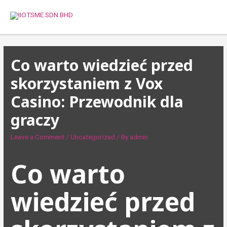
Skip
to
MAI
content
MEN
Co warto wiedzieć przed
skorzystaniem z Vox
Casino: Przewodnik dla
graczy
Leave a Comment
/
Uncategorized
/ By
admin
Co warto
wiedzieć przed