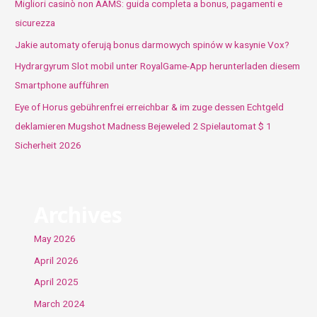
Migliori casinò non AAMS: guida completa a bonus, pagamenti e
sicurezza
Jakie automaty oferują bonus darmowych spinów w kasynie Vox?
Hydrargyrum Slot mobil unter RoyalGame-App herunterladen diesem
Smartphone aufführen
Eye of Horus gebührenfrei erreichbar & im zuge dessen Echtgeld
deklamieren Mugshot Madness Bejeweled 2 Spielautomat $ 1
Sicherheit 2026
Archives
May 2026
April 2026
April 2025
March 2024