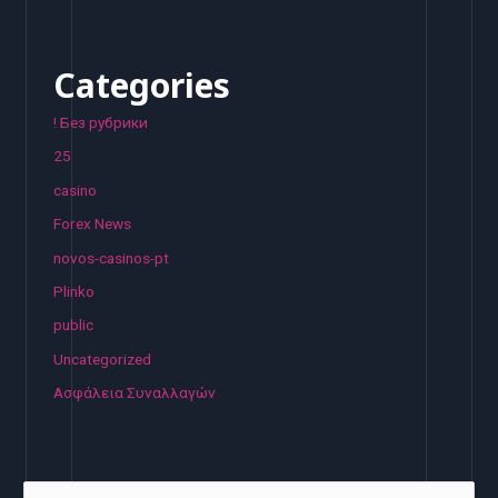
Categories
! Без рубрики
25
casino
Forex News
novos-casinos-pt
Plinko
public
Uncategorized
Ασφάλεια Συναλλαγών