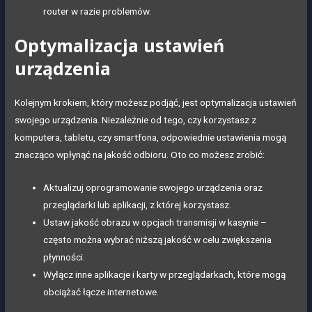
router w razie problemów.
Optymalizacja ustawień
urządzenia
Kolejnym krokiem, który możesz podjąć, jest optymalizacja ustawień
swojego urządzenia. Niezależnie od tego, czy korzystasz z
komputera, tabletu, czy smartfona, odpowiednie ustawienia mogą
znacząco wpłynąć na jakość odbioru. Oto co możesz zrobić:
Aktualizuj oprogramowanie swojego urządzenia oraz
przeglądarki lub aplikacji, z której korzystasz.
Ustaw jakość obrazu w opcjach transmisji w kasynie –
często można wybrać niższą jakość w celu zwiększenia
płynności.
Wyłącz inne aplikacje i karty w przeglądarkach, które mogą
obciążać łącze internetowe.