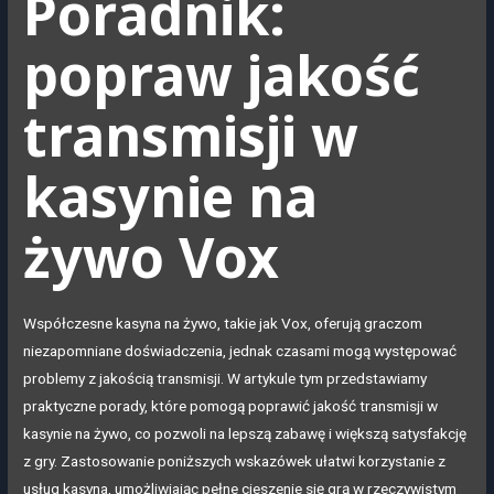
Poradnik:
popraw jakość
transmisji w
kasynie na
żywo Vox
Współczesne kasyna na żywo, takie jak Vox, oferują graczom
niezapomniane doświadczenia, jednak czasami mogą występować
problemy z jakością transmisji. W artykule tym przedstawiamy
praktyczne porady, które pomogą poprawić jakość transmisji w
kasynie na żywo, co pozwoli na lepszą zabawę i większą satysfakcję
z gry. Zastosowanie poniższych wskazówek ułatwi korzystanie z
usług kasyna, umożliwiając pełne cieszenie się grą w rzeczywistym