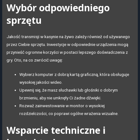
Wybór odpowiedniego
sprzętu
Jakość transmisji w kasynie na żywo zależy również od używanego
przez Ciebie sprzętu. Inwestycje w odpowiednie urządzenia mogą
przynieść ogromne korzyści w postaci lepszego doświadczenia z
gry. Oto, na co zwrócić uwagę:
Wybierz komputer z dobrą kartą graficzną, która obsługuje
wysokiej jakości wideo.
Upewnij się, że masz słuchawki lub głośniki o dobrym
brzmieniu, aby nie umknęły Ci żadne dźwięki.
Rozważ zainwestowanie w monitor o wysokiej
rozdzielczości, co poprawi ogólne wrażenia wizualne.
Wsparcie techniczne i