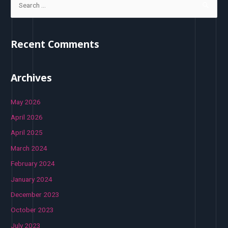
Recent Comments
Archives
May 2026
April 2026
April 2025
March 2024
February 2024
January 2024
December 2023
October 2023
July 2023