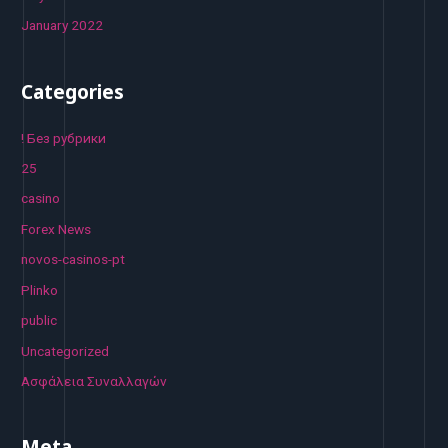
January 2022
Categories
! Без рубрики
25
casino
Forex News
novos-casinos-pt
Plinko
public
Uncategorized
Ασφάλεια Συναλλαγών
Meta