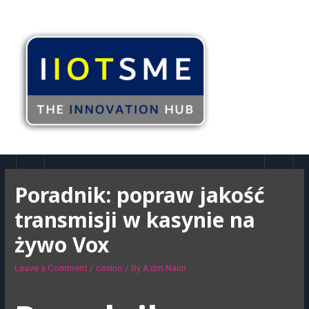
Poradnik: popraw jakość
transmisji w kasynie na
żywo Vox
Leave a Comment
/
casino
/ By
Azim Naim