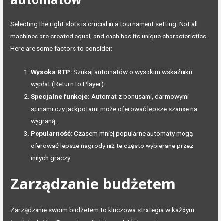
Selecting the right slots is crucial in a tournament setting. Not all
machines are created equal, and each has its unique characteristics.
Here are some factors to consider:
Wysoka RTP:
Szukaj automatów o wysokim wskaźniku
wypłat (Return to Player).
Specjalne funkcje:
Automat z bonusami, darmowymi
spinami czy jackpotami może oferować lepsze szanse na
wygraną.
Popularność:
Czasem mniej popularne automaty mogą
oferować lepsze nagrody niż te często wybierane przez
innych graczy.
Zarządzanie budżetem
Zarządzanie swoim budżetem to kluczowa strategia w każdym