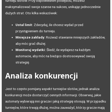
turnieju slotów. Przy odpowiednim podejściu, możesz
maksymalizować swoje szanse na sukces, unikając jednocześnie
dużych strat. Oto kilka wskazówek:
Ustal limit:
Zdecyduj, ile chcesz wydać przed
przystąpieniem do turnieju.
Mniejsze zakłady:
Rozważ stawianie mniejszych zakładów,
aby móc grać dłużej.
Monitoruj wydatki:
Śledź, ile wydajesz na każdym
automacie, aby móc na bieżąco dostosowywać swoją
strategię.
Analiza konkurencji
Jest to często pomijany aspekt turniejów slotów, jednak analiza
konkurencji może dostarczyć cennych informacji. Obserwuj, jakie
automaty wybierają inni gracze i jaką strategię stosują. W przypadku
turniejów, które trwają dłużej, można zauważyć, którzy gracze mają