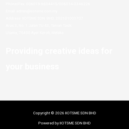
Phone/Fax: 006019-6634415/006014-3346226
Email: admin@iiotsme.com.my
Address: IIOTSME SDN. BHD. 202101003707
Aras 3, No. 1 Jalan TU 43, Taman Tasik
Utama, 75450 Ayer Keroh, Melaka
Providing creative ideas for
your business
Copyright © 2026 IIOTSME SDN BHD
Powered by IIOTSME SDN BHD