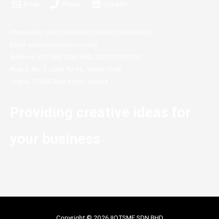
Email
Phone
Linkedin
Phone/Fax: 006019-6634415/006014-3346226
Email: admin@iiotsme.com.my
Address: IIOTSME SDN. BHD. 202101003707
Aras 3, No. 1 Jalan TU 43, Taman Tasik
Utama, 75450 Ayer Keroh, Melaka
Providing creative ideas for
your business
Copyright © 2026 IIOTSME SDN BHD