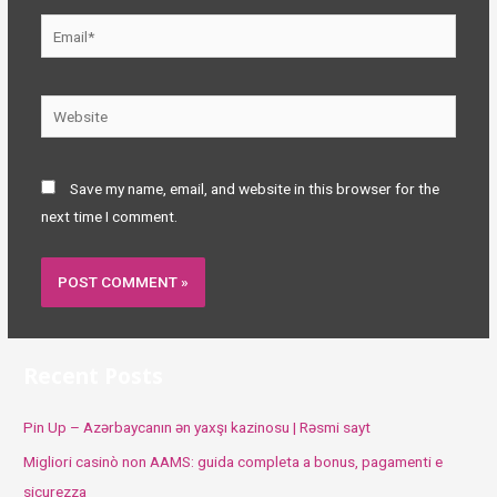
Email*
Website
Save my name, email, and website in this browser for the
next time I comment.
Recent Posts
Pin Up – Azərbaycanın ən yaxşı kazinosu | Rəsmi sayt
Migliori casinò non AAMS: guida completa a bonus, pagamenti e
sicurezza