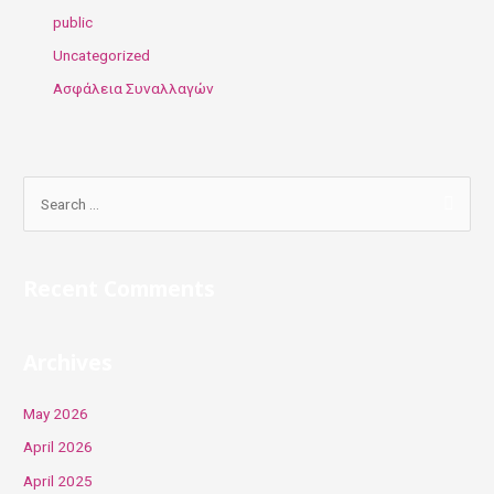
public
Uncategorized
Ασφάλεια Συναλλαγών
S
e
a
r
Recent Comments
c
h
Archives
f
o
May 2026
r
April 2026
:
April 2025