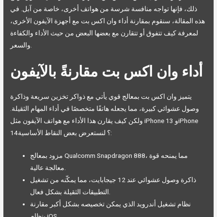
ذلك، فإنها تواجه منافسة شرسة من هواتف أخرى، خاصة من آبل. في
هذه المقالة، سنقوم بمقارنة أداء وان اكس بت مع أجهزة الآيفون الأخرى،
لمعرفة كيف تتفوق أو تتقارن مع بعضها البعض من حيث الأداء والكفاءة
والسعر.
أداء وان اكس بت مقارنةً بالآيفون
يتميز وان اكس بت بمعالج قوي يأتي مع ذواكر تخزين سريعة وذاكرة
وصول عشوائي كبيرة، مما يجعله هاتفًا متخصصًا في أداء المهام الثقيلة.
ولكن كيف يقارن هذا الأداء مع هواتف الآيفون مثل iPhone 13 وiPhone
14؟ لنستعرض بعض النقاط الأساسية:
مزود بمعالج Qualcomm Snapdragon 888، مما يمنحه قوة
معالجة عالية.
ذاكرة وصول عشوائي عند 12 جيجابايت، مما يمكّنه من تشغيل
التطبيقات الثقيلة بشكل فعال.
نظام تشغيل أندرويد الذي يمكن تخصيصه بشكل أكبر مقارنة
بنظام iOS.