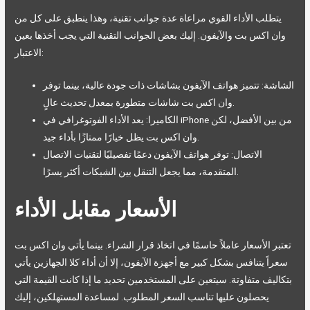
يتطلب الأداء القوي مراعاة عدة جوانب تقنية، وهذا ينطبق على كل من
وان اكس بت والآيفون. إليك بعض الجوانب التقنية التي يجب أخذها بعين
الاعتبار:
الشاشة: تتميز هواتف الآيفون بشاشات ذات جودة عالية، بينما توفر
وان اكس بت شاشات متطورة بمعدل تحديث عالٍ.
الكاميرا: يعد الأداء الفوتوغرافي في iPhone من بين الأفضل، لكن
وان اكس بت يظل خيارًا ممتازًا بأداء جيد.
الاتصال: توفر هواتف الآيفون دعمًا تفصيليًا لتقنيات الاتصال
المتقدمة، مما يجعل التنقل بين الشبكات أكثر يسرًا.
الأسعار مقابل الأداء
تعتبر الأسعار عاملاً حاسمًا في اتخاذ قرار الشراء. بينما يأتي وان اكس بت
سعراً يتنافس بشكل كبير مع أجهزة الآيفون، إلا أن أداء كلا الجهازين يأتي
بتكاليف متفاوتة. سيتعين على المستخدمين تحديد ما إذا كانت القيمة التي
يحصلون عليها تناسب السعر المطلوب. لمساعدة المستهلكين، إليك