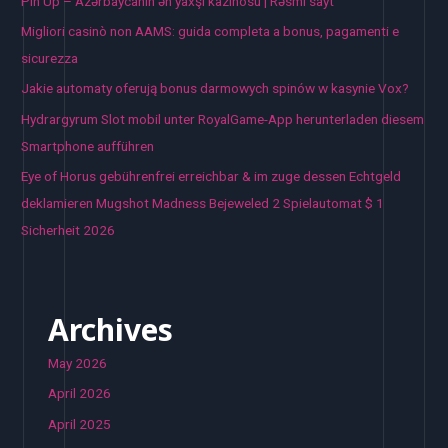
Pin Up – Azərbaycanın ən yaxşı kazinosu | Rəsmi sayt
Migliori casinò non AAMS: guida completa a bonus, pagamenti e
sicurezza
Jakie automaty oferują bonus darmowych spinów w kasynie Vox?
Hydrargyrum Slot mobil unter RoyalGame-App herunterladen diesem
Smartphone aufführen
Eye of Horus gebührenfrei erreichbar & im zuge dessen Echtgeld
deklamieren Mugshot Madness Bejeweled 2 Spielautomat $ 1
Sicherheit 2026
Archives
May 2026
April 2026
April 2025