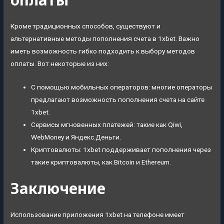
Кроме традиционных способов, существуют и
альтернативные методы пополнения счета в 1xbet. Важно
иметь возможность гибко подходить к выбору методов
оплаты. Вот некоторые из них:
С помощью мобильных операторов: многие операторы
предлагают возможность пополнения счета на сайте
1xbet.
Сервисы мгновенных платежей: такие как Qiwi,
WebMoney и Яндекс.Деньги.
Криптовалюты: 1xbet поддерживает пополнения через
такие криптовалюты, как Bitcoin и Ethereum.
Заключение
Использование приложения 1xbet на телефоне имеет