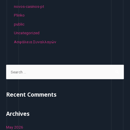
novos-casinos-pt
Plinko
public
Uncategorized
Ασφάλεια Συναλλαγών
Recent Comments
Archives
May 2026