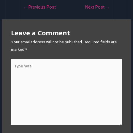
←
Previous Post
Next Post
→
Leave a Comment
Your email address will not be published.
Required fields are
marked
*