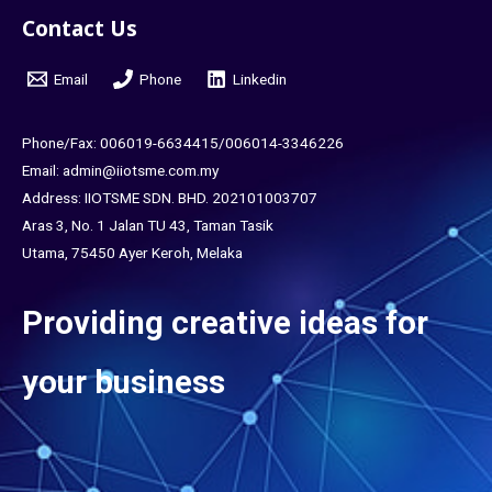
Contact Us
Email
Phone
Linkedin
Phone/Fax: 006019-6634415/006014-3346226
Email: admin@iiotsme.com.my
Address: IIOTSME SDN. BHD. 202101003707
Aras 3, No. 1 Jalan TU 43, Taman Tasik
Utama, 75450 Ayer Keroh, Melaka
Providing creative ideas for
your business