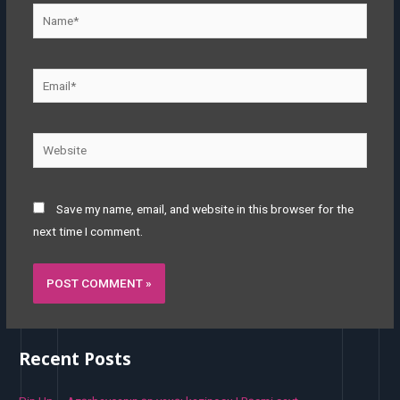
Save my name, email, and website in this browser for the
next time I comment.
Recent Posts