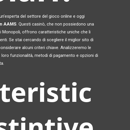
un’esperta del settore del gioco online e oggi
on AAMS
. Questi casinò, che non possiedono una
i Monopoli, offrono caratteristiche uniche che li
nti. Se stai cercando di scegliere il miglior sito di
nsiderare alcuni criteri chiave. Analizzeremo le
 loro funzionalità, metodi di pagamento e opzioni di
ta.
teristic
stintive