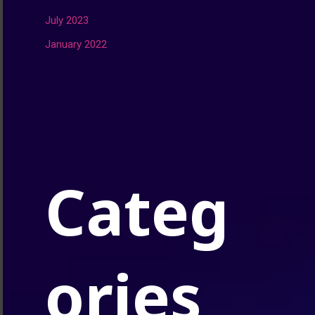
July 2023
January 2022
Categ
ories