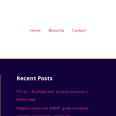
Home
About Us
Contact
Recent Posts
Pin Up – Azərbaycanın ən yaxşı kazinosu |
Rəsmi sayt
Migliori casinò non AAMS: guida completa
a bonus, pagamenti e sicurezza