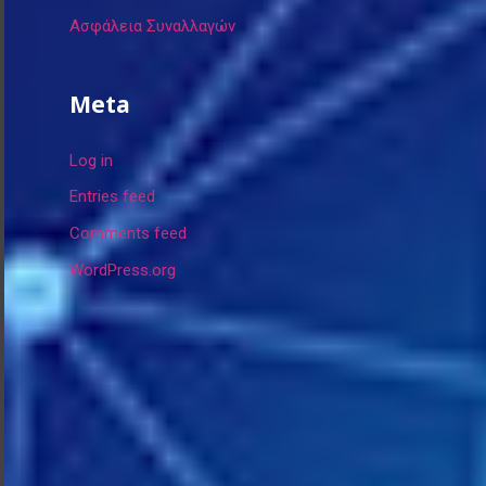
Ασφάλεια Συναλλαγών
Meta
Log in
Entries feed
Comments feed
WordPress.org