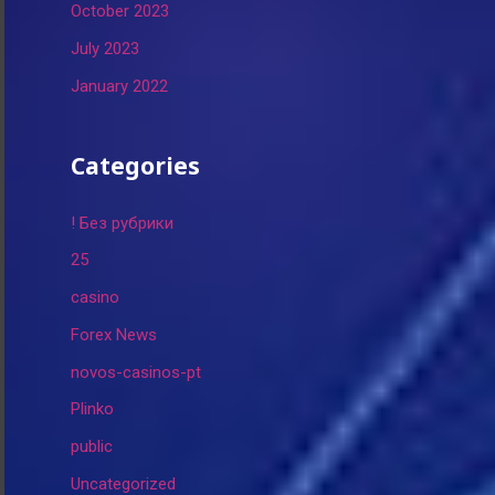
October 2023
July 2023
January 2022
Categories
! Без рубрики
25
casino
Forex News
novos-casinos-pt
Plinko
public
Uncategorized