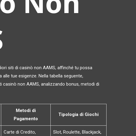
nò Non
S
gliori siti di casinò non AAMS, affinché tu possa
a alle tue esigenze. Nella tabella seguente,
ti casinò non AAMS, analizzando bonus, metodi di
Metodi di
Tipologia di Giochi
Pagamento
Carte di Credito,
Slot, Roulette, Blackjack,