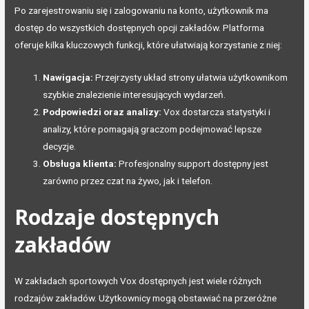
Po zarejestrowaniu się i zalogowaniu na konto, użytkownik ma
dostęp do wszystkich dostępnych opcji zakładów. Platforma
oferuje kilka kluczowych funkcji, które ułatwiają korzystanie z niej:
Nawigacja:
Przejrzysty układ strony ułatwia użytkownikom
szybkie znalezienie interesujących wydarzeń.
Podpowiedzi oraz analizy:
Vox dostarcza statystyki i
analizy, które pomagają graczom podejmować lepsze
decyzje.
Obsługa klienta:
Profesjonalny support dostępny jest
zarówno przez czat na żywo, jak i telefon.
Rodzaje dostępnych
zakładów
W zakładach sportowych Vox dostępnych jest wiele różnych
rodzajów zakładów. Użytkownicy mogą obstawiać na przeróżne