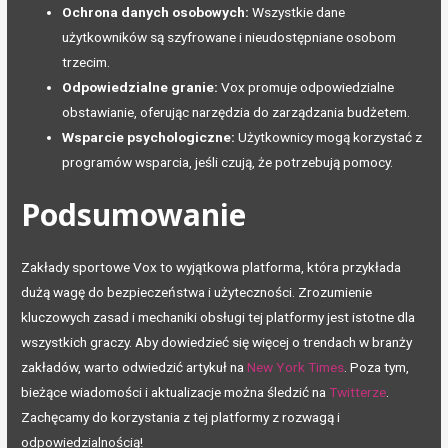
Ochrona danych osobowych:
Wszystkie dane
użytkowników są szyfrowane i nieudostępniane osobom
trzecim.
Odpowiedzialne granie:
Vox promuje odpowiedzialne
obstawianie, oferując narzędzia do zarządzania budżetem.
Wsparcie psychologiczne:
Użytkownicy mogą korzystać z
programów wsparcia, jeśli czują, że potrzebują pomocy.
Podsumowanie
Zakłady sportowe Vox to wyjątkowa platforma, która przykłada
dużą wagę do bezpieczeństwa i użyteczności. Zrozumienie
kluczowych zasad i mechaniki obsługi tej platformy jest istotne dla
wszystkich graczy. Aby dowiedzieć się więcej o trendach w branży
zakładów, warto odwiedzić artykuł na
New York Times
. Poza tym,
bieżące wiadomości i aktualizacje można śledzić na
Twitterze
.
Zachęcamy do korzystania z tej platformy z rozwagą i
odpowiedzialnością!