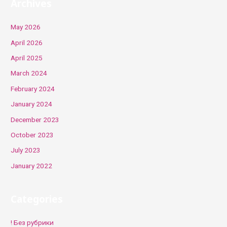
Archives
f
o
May 2026
r
April 2026
:
April 2025
March 2024
February 2024
January 2024
December 2023
October 2023
July 2023
January 2022
Categories
! Без рубрики