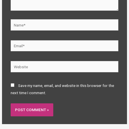
Name*
Email*
Website
Save my name, email, and website in this browser for the
next time I comment.