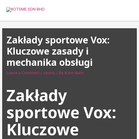
Skip
to
MAI
content
MEN
Zakłady sportowe Vox:
Kluczowe zasady i
mechanika obsługi
Leave a Comment
/
casino
/ By
Azim Naim
Zakłady
sportowe Vox:
Kluczowe