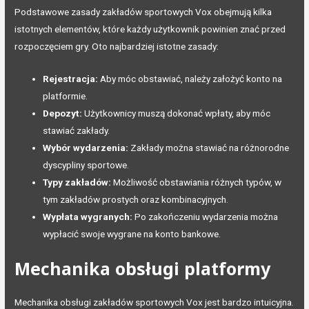
Podstawowe zasady zakładów sportowych Vox obejmują kilka
istotnych elementów, które każdy użytkownik powinien znać przed
rozpoczęciem gry. Oto najbardziej istotne zasady:
Rejestracja:
Aby móc obstawiać, należy założyć konto na
platformie.
Depozyt:
Użytkownicy muszą dokonać wpłaty, aby móc
stawiać zakłady.
Wybór wydarzenia:
Zakłady można stawiać na różnorodne
dyscypliny sportowe.
Typy zakładów:
Możliwość obstawiania różnych typów, w
tym zakładów prostych oraz kombinacyjnych.
Wypłata wygranych:
Po zakończeniu wydarzenia można
wypłacić swoje wygrane na konto bankowe.
Mechanika obsługi platformy
Mechanika obsługi zakładów sportowych Vox jest bardzo intuicyjna.