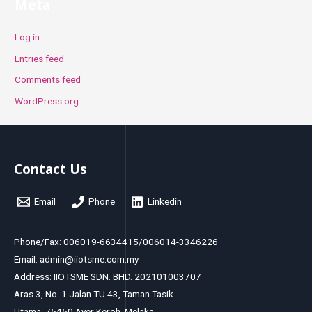
Meta
Log in
Entries feed
Comments feed
WordPress.org
Contact Us
Email
Phone
Linkedin
Phone/Fax: 006019-6634415/006014-3346226
Email: admin@iiotsme.com.my
Address: IIOTSME SDN. BHD. 202101003707
Aras 3, No. 1 Jalan TU 43, Taman Tasik
Utama, 75450 Ayer Keroh, Melaka