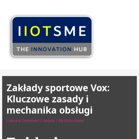
Zakłady sportowe Vox:
Kluczowe zasady i
mechanika obsługi
Leave a Comment
/
casino
/ By
Azim Naim