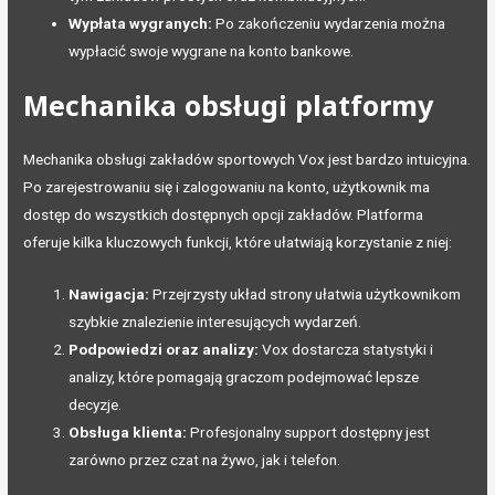
Wypłata wygranych:
Po zakończeniu wydarzenia można
wypłacić swoje wygrane na konto bankowe.
Mechanika obsługi platformy
Mechanika obsługi zakładów sportowych Vox jest bardzo intuicyjna.
Po zarejestrowaniu się i zalogowaniu na konto, użytkownik ma
dostęp do wszystkich dostępnych opcji zakładów. Platforma
oferuje kilka kluczowych funkcji, które ułatwiają korzystanie z niej:
Nawigacja:
Przejrzysty układ strony ułatwia użytkownikom
szybkie znalezienie interesujących wydarzeń.
Podpowiedzi oraz analizy:
Vox dostarcza statystyki i
analizy, które pomagają graczom podejmować lepsze
decyzje.
Obsługa klienta:
Profesjonalny support dostępny jest
zarówno przez czat na żywo, jak i telefon.