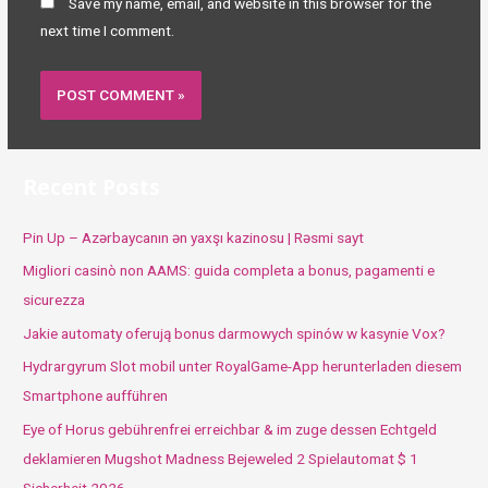
Save my name, email, and website in this browser for the
next time I comment.
Recent Posts
Pin Up – Azərbaycanın ən yaxşı kazinosu | Rəsmi sayt
Migliori casinò non AAMS: guida completa a bonus, pagamenti e
sicurezza
Jakie automaty oferują bonus darmowych spinów w kasynie Vox?
Hydrargyrum Slot mobil unter RoyalGame-App herunterladen diesem
Smartphone aufführen
Eye of Horus gebührenfrei erreichbar & im zuge dessen Echtgeld
deklamieren Mugshot Madness Bejeweled 2 Spielautomat $ 1
Sicherheit 2026