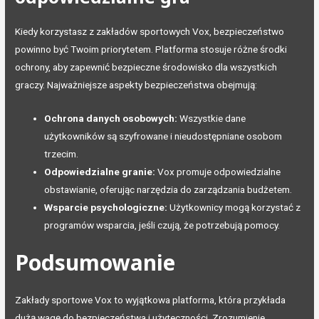
Kiedy korzystasz z zakładów sportowych Vox, bezpieczeństwo
powinno być Twoim priorytetem. Platforma stosuje różne środki
ochrony, aby zapewnić bezpieczne środowisko dla wszystkich
graczy. Najważniejsze aspekty bezpieczeństwa obejmują:
Ochrona danych osobowych:
Wszystkie dane
użytkowników są szyfrowane i nieudostępniane osobom
trzecim.
Odpowiedzialne granie:
Vox promuje odpowiedzialne
obstawianie, oferując narzędzia do zarządzania budżetem.
Wsparcie psychologiczne:
Użytkownicy mogą korzystać z
programów wsparcia, jeśli czują, że potrzebują pomocy.
Podsumowanie
Zakłady sportowe Vox to wyjątkowa platforma, która przykłada
dużą wagę do bezpieczeństwa i użyteczności. Zrozumienie