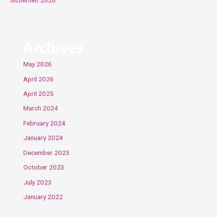
Archives
May 2026
April 2026
April 2025
March 2024
February 2024
January 2024
December 2023
October 2023
July 2023
January 2022