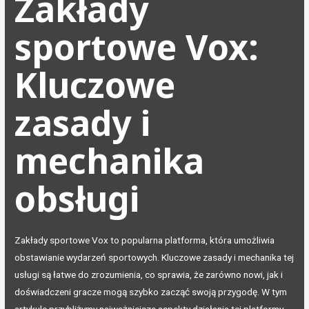
Zakłady
sportowe Vox:
Kluczowe
zasady i
mechanika
obsługi
Zakłady sportowe Vox to popularna platforma, która umożliwia
obstawianie wydarzeń sportowych. Kluczowe zasady i mechanika tej
usługi są łatwe do zrozumienia, co sprawia, że zarówno nowi, jak i
doświadczeni gracze mogą szybko zacząć swoją przygodę. W tym
artykule przybliżymy najważniejsze aspekty działania tej platformy