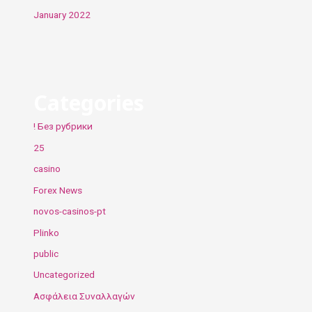
January 2022
Categories
! Без рубрики
25
casino
Forex News
novos-casinos-pt
Plinko
public
Uncategorized
Ασφάλεια Συναλλαγών