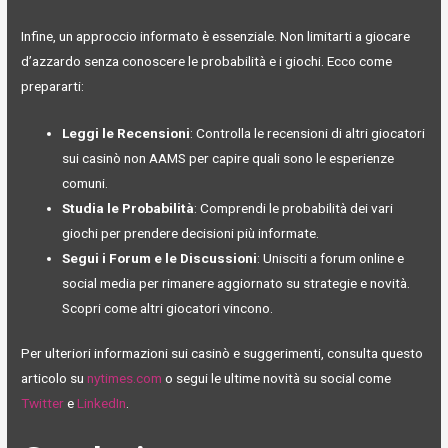
Infine, un approccio informato è essenziale. Non limitarti a giocare
d’azzardo senza conoscere le probabilità e i giochi. Ecco come
prepararti:
Leggi le Recensioni
: Controlla le recensioni di altri giocatori
sui casinò non AAMS per capire quali sono le esperienze
comuni.
Studia le Probabilità
: Comprendi le probabilità dei vari
giochi per prendere decisioni più informate.
Segui i Forum e le Discussioni
: Unisciti a forum online e
social media per rimanere aggiornato su strategie e novità.
Scopri come altri giocatori vincono.
Per ulteriori informazioni sui casinò e suggerimenti, consulta questo
articolo su
nytimes.com
o segui le ultime novità su social come
Twitter
e
LinkedIn
.