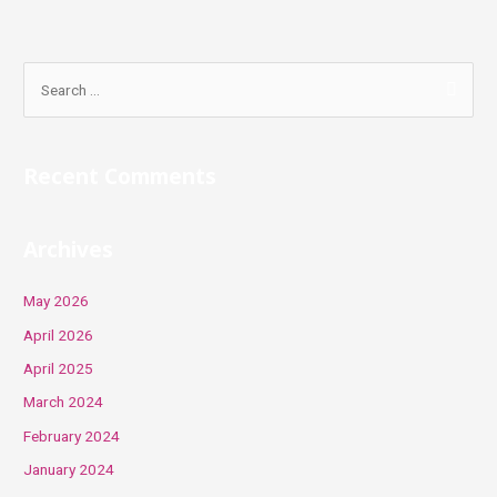
S
e
a
r
Recent Comments
c
h
Archives
f
o
May 2026
r
April 2026
:
April 2025
March 2024
February 2024
January 2024