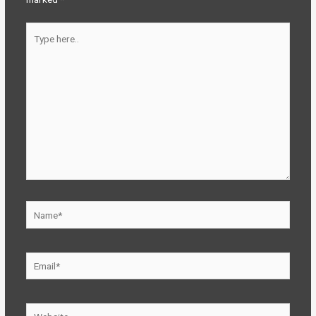
Type
here..
Name*
Email*
Website