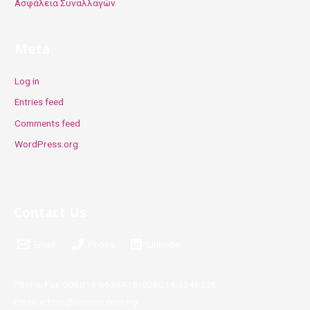
Ασφάλεια Συναλλαγών
Meta
Log in
Entries feed
Comments feed
WordPress.org
Contact Us
Email
Phone
Linkedin
Phone/Fax: 006019-6634415/006014-3346226
Email: admin@iiotsme.com.my