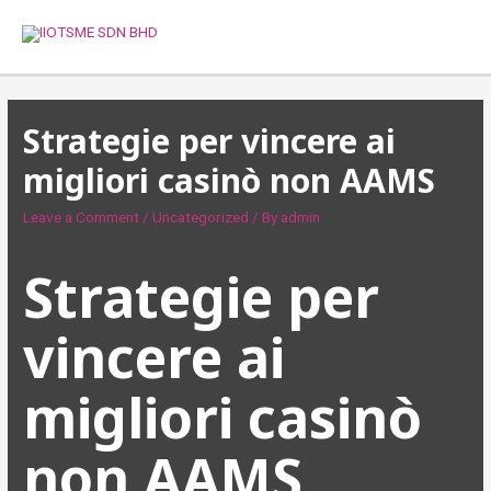
Skip
to
MAI
content
MEN
Strategie per vincere ai
migliori casinò non AAMS
Leave a Comment
/
Uncategorized
/ By
admin
Strategie per
vincere ai
migliori casinò
non AAMS