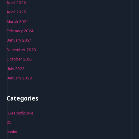
April 2026
April 2025
March 2024
February 2024
January 2024
December 2023
October 2023
July 2023
January 2022
Categories
! Без рубрики
25
casino