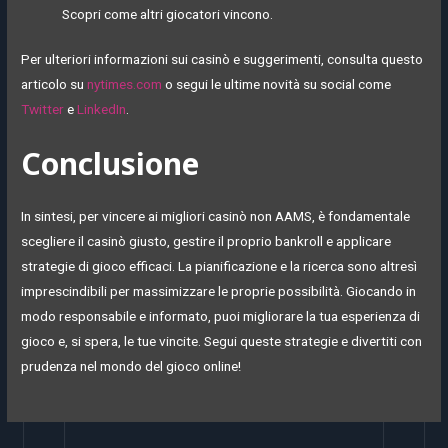
Scopri come altri giocatori vincono.
Per ulteriori informazioni sui casinò e suggerimenti, consulta questo
articolo su
nytimes.com
o segui le ultime novità su social come
Twitter
e
LinkedIn
.
Conclusione
In sintesi, per vincere ai migliori casinò non AAMS, è fondamentale
scegliere il casinò giusto, gestire il proprio bankroll e applicare
strategie di gioco efficaci. La pianificazione e la ricerca sono altresì
imprescindibili per massimizzare le proprie possibilità. Giocando in
modo responsabile e informato, puoi migliorare la tua esperienza di
gioco e, si spera, le tue vincite. Segui queste strategie e divertiti con
prudenza nel mondo del gioco online!