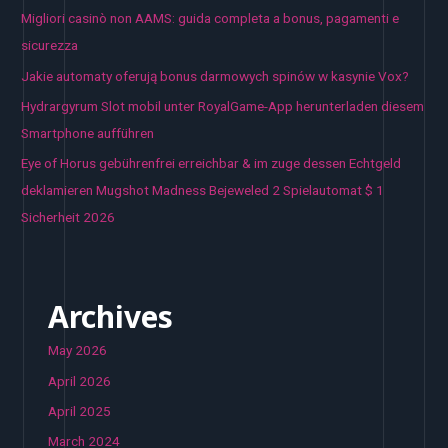
Migliori casinò non AAMS: guida completa a bonus, pagamenti e
sicurezza
Jakie automaty oferują bonus darmowych spinów w kasynie Vox?
Hydrargyrum Slot mobil unter RoyalGame-App herunterladen diesem
Smartphone aufführen
Eye of Horus gebührenfrei erreichbar & im zuge dessen Echtgeld
deklamieren Mugshot Madness Bejeweled 2 Spielautomat $ 1
Sicherheit 2026
Archives
May 2026
April 2026
April 2025
March 2024