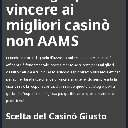
vincere ai
migliori casinò
non AAMS
Quando si tratta di giochi d’azzardo online, scegliere un casinò
affidabile è fondamentale, specialmente se si opta per i
migliori
casinò non AAMS
. In questo articolo esploreremo strategie efficaci
per aumentare le tue chance di vincita, mantenendo sempre alta la
sicurezza e la responsabilità. Utilizzando queste strategie, potrai
goderti un’esperienza di gioco più gratificante e potenzialmente
profittevole.
Scelta del Casinò Giusto