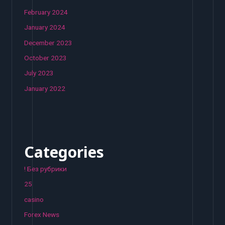
February 2024
January 2024
December 2023
October 2023
July 2023
January 2022
Categories
! Без рубрики
25
casino
Forex News