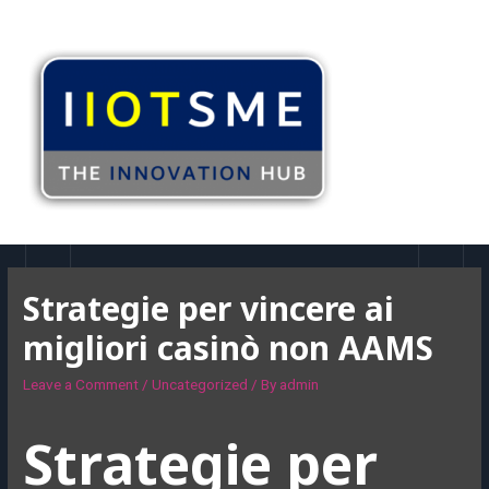
Strategie per vincere ai
migliori casinò non AAMS
Leave a Comment
/
Uncategorized
/ By
admin
Strategie per