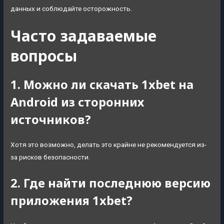
данных и соблюдайте осторожность.
Часто задаваемые
вопросы
1. Можно ли скачать 1xbet на
Android из сторонних
источников?
Хотя это возможно, делать это крайне не рекомендуется из-
за рисков безопасности.
2. Где найти последнюю версию
приложения 1xbet?