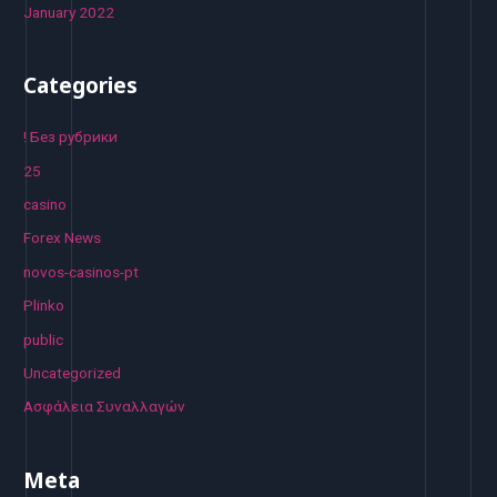
January 2022
Categories
! Без рубрики
25
casino
Forex News
novos-casinos-pt
Plinko
public
Uncategorized
Ασφάλεια Συναλλαγών
Meta