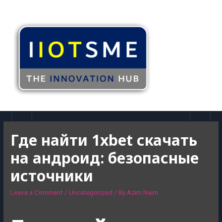
Где найти 1xbet скачать
на андроид: безопасные
источники
Leave a Comment
/
Uncategorized
/ By
Azim Naim