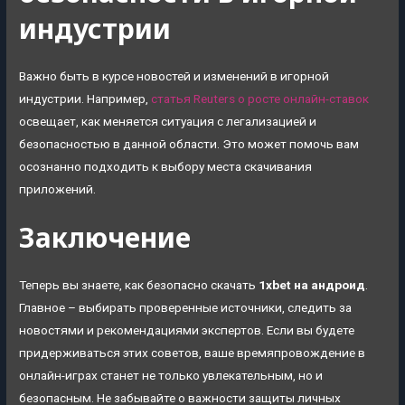
индустрии
Важно быть в курсе новостей и изменений в игорной
индустрии. Например,
статья Reuters о росте онлайн-ставок
освещает, как меняется ситуация с легализацией и
безопасностью в данной области. Это может помочь вам
осознанно подходить к выбору места скачивания
приложений.
Заключение
Теперь вы знаете, как безопасно скачать
1xbet на андроид
.
Главное – выбирать проверенные источники, следить за
новостями и рекомендациями экспертов. Если вы будете
придерживаться этих советов, ваше времяпровождение в
онлайн-играх станет не только увлекательным, но и
безопасным. Не забывайте о важности защиты личных