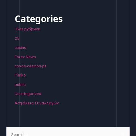
Categories
! Без рубрики
25
casino
Forex News
novos-casinos-pt
Plinko
public
Uncategorized
Ασφάλεια Συναλλαγών