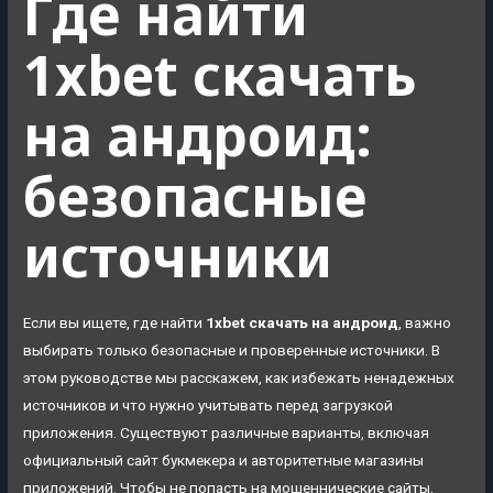
Где найти
1xbet скачать
на андроид:
безопасные
источники
Если вы ищете, где найти
1xbet скачать на андроид
, важно
выбирать только безопасные и проверенные источники. В
этом руководстве мы расскажем, как избежать ненадежных
источников и что нужно учитывать перед загрузкой
приложения. Существуют различные варианты, включая
официальный сайт букмекера и авторитетные магазины
приложений. Чтобы не попасть на мошеннические сайты,