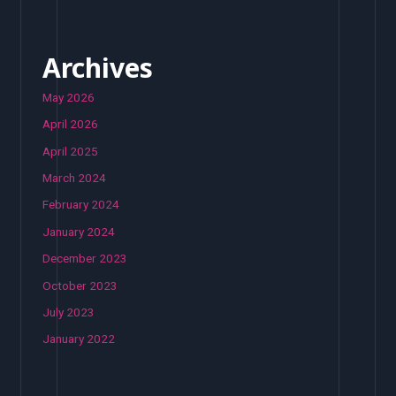
Archives
May 2026
April 2026
April 2025
March 2024
February 2024
January 2024
December 2023
October 2023
July 2023
January 2022