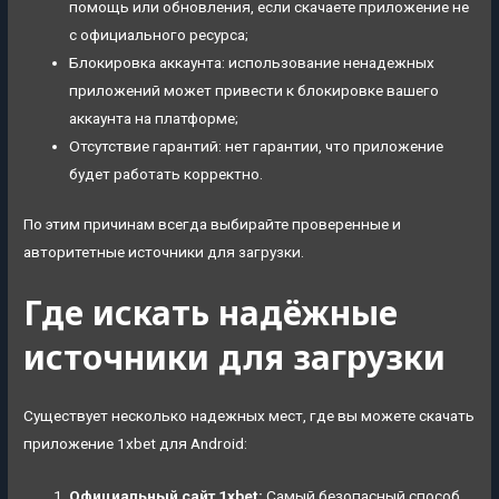
помощь или обновления, если скачаете приложение не
с официального ресурса;
Блокировка аккаунта: использование ненадежных
приложений может привести к блокировке вашего
аккаунта на платформе;
Отсутствие гарантий: нет гарантии, что приложение
будет работать корректно.
По этим причинам всегда выбирайте проверенные и
авторитетные источники для загрузки.
Где искать надёжные
источники для загрузки
Существует несколько надежных мест, где вы можете скачать
приложение 1xbet для Android:
Официальный сайт 1xbet:
Самый безопасный способ