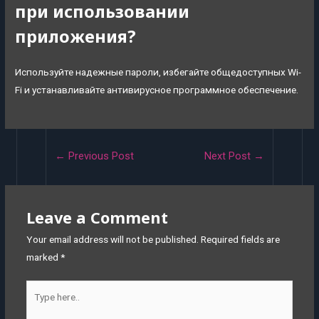
при использовании
приложения?
Используйте надежные пароли, избегайте общедоступных Wi-
Fi и устанавливайте антивирусное программное обеспечение.
←
Previous Post
Next Post
→
Leave a Comment
Your email address will not be published.
Required fields are
marked
*