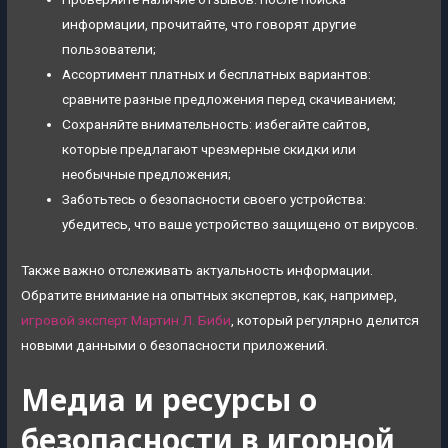
информации, прочитайте, что говорят другие
пользователи;
Ассортимент платных и бесплатных вариантов:
сравните разные предложения перед скачиванием;
Сохраняйте внимательность: избегайте сайтов,
которые предлагают чрезмерные скидки или
необычные предложения;
Заботьтесь о безопасности своего устройства:
убедитесь, что ваше устройство защищено от вирусов.
Также важно отслеживать актуальность информации.
Обратите внимание на опытных экспертов, как, например,
игровой эксперт Мартин Л. Биби
, который регулярно делится
новыми данными о безопасности приложений.
Медиа и ресурсы о
безопасности в игорной