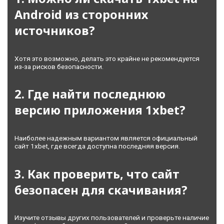
Android из сторонних
источников?
Хотя это возможно, делать это крайне не рекомендуется
из-за рисков безопасности.
2. Где найти последнюю
версию приложения 1xbet?
Наиболее надежным вариантом является официальный
сайт 1xbet, где всегда доступна последняя версия.
3. Как проверить, что сайт
безопасен для скачивания?
Изучите отзывы других пользователей и проверьте наличие