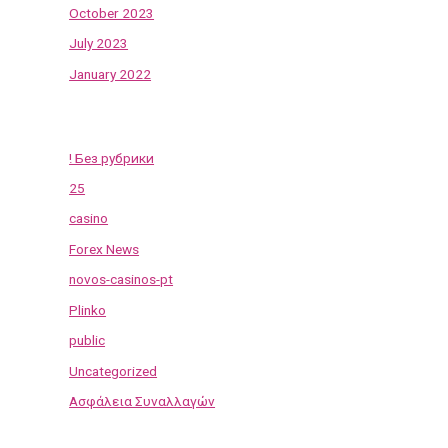
October 2023
July 2023
January 2022
Categories
! Без рубрики
25
casino
Forex News
novos-casinos-pt
Plinko
public
Uncategorized
Ασφάλεια Συναλλαγών
Meta