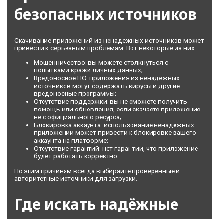
безопасных источников
Скачивание приложений из ненадежных источников может
привести к серьезным проблемам. Вот некоторые из них:
Мошенничество: вы можете столкнуться с
попытками кражи личных данных;
Вредоносное ПО: приложения из ненадежных
источников могут содержать вирусы и другие
вредоносные программы;
Отсутствие поддержки: вы не сможете получить
помощь или обновления, если скачаете приложение
не с официального ресурса;
Блокировка аккаунта: использование ненадежных
приложений может привести к блокировке вашего
аккаунта на платформе;
Отсутствие гарантий: нет гарантии, что приложение
будет работать корректно.
По этим причинам всегда выбирайте проверенные и
авторитетные источники для загрузки.
Где искать надёжные