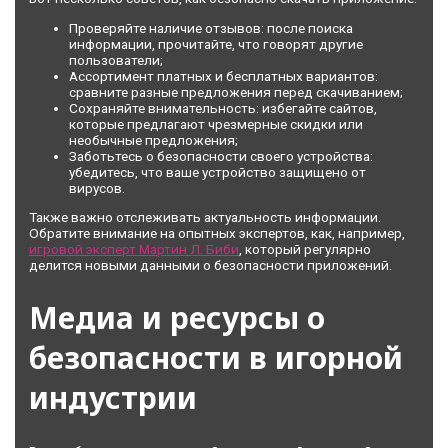
Проверяйте наличие отзывов: после поиска
информации, прочитайте, что говорят другие
пользователи;
Ассортимент платных и бесплатных вариантов:
сравните разные предложения перед скачиванием;
Сохраняйте внимательность: избегайте сайтов,
которые предлагают чрезмерные скидки или
необычные предложения;
Заботьтесь о безопасности своего устройства:
убедитесь, что ваше устройство защищено от
вирусов.
Также важно отслеживать актуальность информации.
Обратите внимание на опытных экспертов, как, например,
игровой эксперт Мартин Л. Биби
, который регулярно
делится новыми данными о безопасности приложений.
Медиа и ресурсы о
безопасности в игорной
индустрии